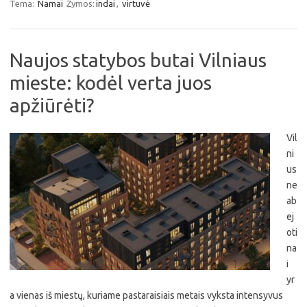
Tema:
Namai
Žymos:
indai
,
virtuvė
Naujos statybos butai Vilniaus
mieste: kodėl verta juos
apžiūrėti?
Vil
ni
us
ne
ab
ej
oti
na
i
yr
a vienas iš miestų, kuriame pastaraisiais metais vyksta intensyvus