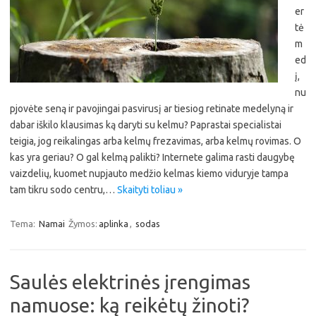
er
tė
m
ed
į,
nu
pjovėte seną ir pavojingai pasvirusį ar tiesiog retinate medelyną ir
dabar iškilo klausimas ką daryti su kelmu? Paprastai specialistai
teigia, jog reikalingas arba kelmų frezavimas, arba kelmų rovimas. O
kas yra geriau? O gal kelmą palikti? Internete galima rasti daugybę
vaizdelių, kuomet nupjauto medžio kelmas kiemo viduryje tampa
tam tikru sodo centru,…
Skaityti toliau »
Tema:
Namai
Žymos:
aplinka
,
sodas
Saulės elektrinės įrengimas
namuose: ką reikėtų žinoti?