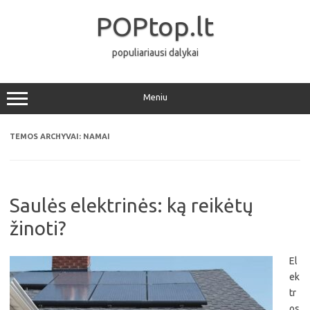
Pereiti
prie
POPtop.lt
turinio
populiariausi dalykai
Meniu
TEMOS ARCHYVAI:
NAMAI
Saulės elektrinės: ką reikėtų
žinoti?
El
ek
tr
os