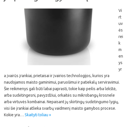
Vi
rt
uv
ės
rei
k
m
en
ys
yr
a įvairūs įrankiai, prietaisai ir įvairios technologijos, kurios yra
naudojamos maisto gaminimui, paruošimui ir patiekalų serviravimui.
Šie reikmenys gali būti labai paprasti, tokie kaip peilis arba lėkštė,
arba sudėtingesni, pavyzdžiui, orkaitės su mikrobangų krosnele
arba virtuvės kombainai. Nepaisant jų skirtingų sudėtingumo lygių,
visi šie įrankiai atlieka svarbų vaidmenį maisto gamybos procese.
Kokie yra…
Skaityti toliau »