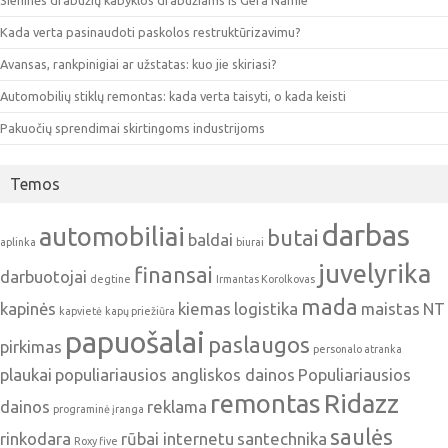
Kada verta pasinaudoti paskolos restruktūrizavimu?
Avansas, rankpinigiai ar užstatas: kuo jie skiriasi?
Automobilių stiklų remontas: kada verta taisyti, o kada keisti
Pakuočių sprendimai skirtingoms industrijoms
Temos
darbas
automobiliai
butai
baldai
aplinka
biurai
juvelyrika
finansai
darbuotojai
degtine
Irmantas Korolkovas
mada
kapinės
kiemas
logistika
maistas
NT
kapvietė
kapų priežiūra
papuošalai
paslaugos
pirkimas
personalo atranka
plaukai
populiariausios angliskos dainos
Populiariausios
remontas
Ridazz
dainos
reklama
programinė įranga
saulės
rinkodara
rūbai internetu
santechnika
Roxy five