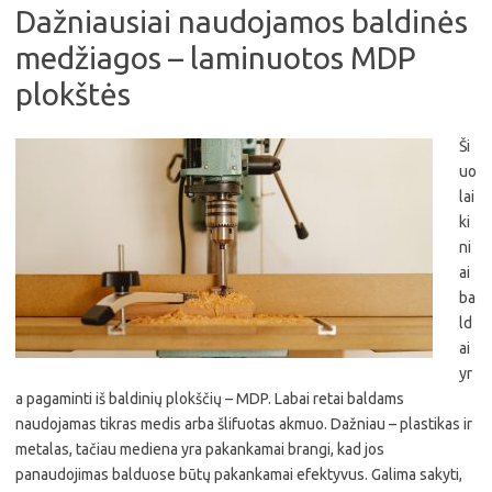
Dažniausiai naudojamos baldinės
medžiagos – laminuotos MDP
plokštės
Ši
uo
lai
ki
ni
ai
ba
ld
ai
yr
a pagaminti iš baldinių plokščių – MDP. Labai retai baldams
naudojamas tikras medis arba šlifuotas akmuo. Dažniau – plastikas ir
metalas, tačiau mediena yra pakankamai brangi, kad jos
panaudojimas balduose būtų pakankamai efektyvus. Galima sakyti,