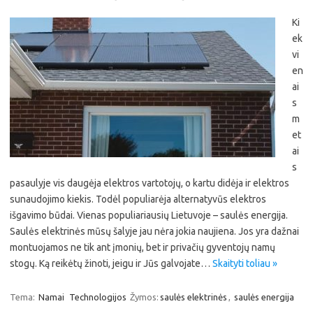
Ki
ek
vi
en
ai
s
m
et
ai
s
pasaulyje vis daugėja elektros vartotojų, o kartu didėja ir elektros
sunaudojimo kiekis. Todėl populiarėja alternatyvūs elektros
išgavimo būdai. Vienas populiariausių Lietuvoje – saulės energija.
Saulės elektrinės mūsų šalyje jau nėra jokia naujiena. Jos yra dažnai
montuojamos ne tik ant įmonių, bet ir privačių gyventojų namų
stogų. Ką reikėtų žinoti, jeigu ir Jūs galvojate…
Skaityti toliau »
Tema:
Namai
Technologijos
Žymos:
saulės elektrinės
,
saulės energija