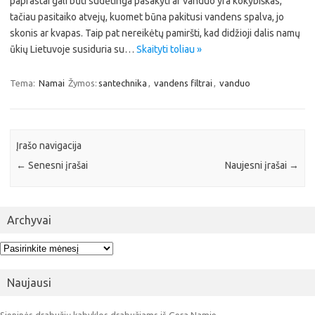
paprastai gali būti sudėtinga pasakyti ar vanduo yra kokybiškas,
tačiau pasitaiko atvejų, kuomet būna pakitusi vandens spalva, jo
skonis ar kvapas. Taip pat nereikėtų pamiršti, kad didžioji dalis namų
ūkių Lietuvoje susiduria su…
Skaityti toliau »
Tema:
Namai
Žymos:
santechnika
,
vandens filtrai
,
vanduo
Įrašo navigacija
←
Senesni įrašai
Naujesni įrašai
→
Archyvai
Archyvai
Naujausi
Sieninės drabužių kabyklos drabužiams iš Gera Namie