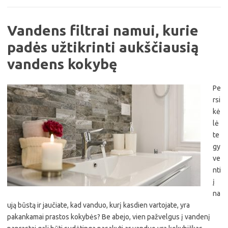
Vandens filtrai namui, kurie
padės užtikrinti aukščiausią
vandens kokybę
Pe
rsi
kė
lė
te
gy
ve
nti
į
na
ują būstą ir jaučiate, kad vanduo, kurį kasdien vartojate, yra
pakankamai prastos kokybės? Be abejo, vien pažvelgus į vandenį