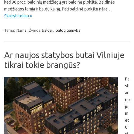
kad 90 proc. baldinių medžiagų yra baldinė plokštė. Baldinės
medžiagos lemia ir baldų kainą. Pati baldinė plokštė nėra…
Skaityti toliau »
Tema:
Namai
Žymos:
baldai
,
baldų gamyba
Ar naujos statybos butai Vilniuje
tikrai tokie brangūs?
Pa
st
ar
uo
ju
m
et
u