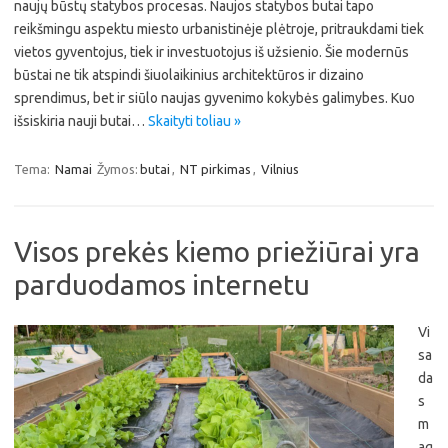
naujų būstų statybos procesas. Naujos statybos butai tapo
reikšmingu aspektu miesto urbanistinėje plėtroje, pritraukdami tiek
vietos gyventojus, tiek ir investuotojus iš užsienio. Šie modernūs
būstai ne tik atspindi šiuolaikinius architektūros ir dizaino
sprendimus, bet ir siūlo naujas gyvenimo kokybės galimybes. Kuo
išsiskiria nauji butai…
Skaityti toliau »
Tema:
Namai
Žymos:
butai
,
NT pirkimas
,
Vilnius
Visos prekės kiemo priežiūrai yra
parduodamos internetu
Vi
sa
da
s
m
ag