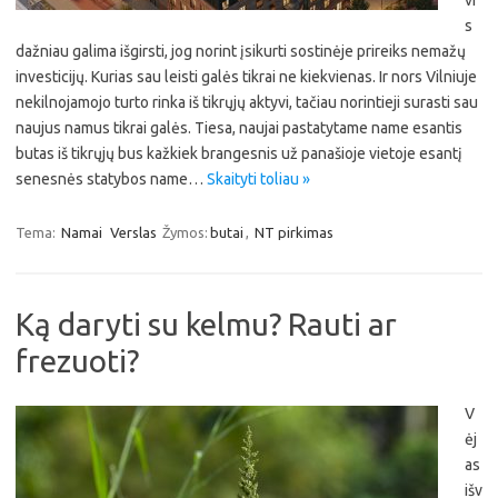
vi
s
dažniau galima išgirsti, jog norint įsikurti sostinėje prireiks nemažų
investicijų. Kurias sau leisti galės tikrai ne kiekvienas. Ir nors Vilniuje
nekilnojamojo turto rinka iš tikrųjų aktyvi, tačiau norintieji surasti sau
naujus namus tikrai galės. Tiesa, naujai pastatytame name esantis
butas iš tikrųjų bus kažkiek brangesnis už panašioje vietoje esantį
senesnės statybos name…
Skaityti toliau »
Tema:
Namai
Verslas
Žymos:
butai
,
NT pirkimas
Ką daryti su kelmu? Rauti ar
frezuoti?
V
ėj
as
išv