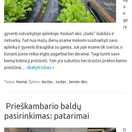
u
ir
ge
ra
gyventi sutvarkytoje aplinkoje. Kaskart akis „bado“ šiukšlės ir
netvarka. Tad nuo mažų dienų esame mokomi susitvarkyti savo
aplinką ir gyventi draugiškai su gamta. Juk joje esame tik svečiai, o
būnant juose reikia elgtis pagarbiai bei deramai. Taigi turint savo
kiemą būtina jį prižiūrėti. Tam yra sukurtos bei išrastos prekės kiemo
priežiūrai.…
Skaityti toliau »
Tema:
Namai
Žymos:
daržas
,
sodas
,
žemės ūkis
Prieškambario baldų
pasirinkimas: patarimai
D