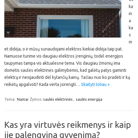
ka
in
a
ka
s
m
et didėja, o ir mūsų sunaudojami elektros kiekiai didėja taip pat.
Namuose turime vis daugiau elektros įrenginių, todėl energijos
taupymas tampa vis aktualesne tema. Vis daugiau žmonių ima
domėtis saulės elektrinės galimybėmis, kad galėtų patys gaminti
elektrą ir nesijaudinti dėl kylančių kainų. Tačiau nuo ko pradėti ir ką
reikėtų apgalvoti? Kada verta įsirengti…
Skaityti toliau »
Tema:
Namai
Žymos:
saulės elektrinės
,
saulės energija
Kas yra virtuvės reikmenys ir kaip
jie palengvina gyvenimą?