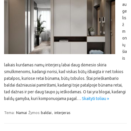
au
ge
lis
ž
m
on
ių
šia
is
laikais kurdamas namų interjerą labai daug dėmesio skiria
smulkmenoms, kadangi norisi, kad viskas būtų išbaigta ir net tokios
patalpos, kuriose retai būnama, būtų tobulos. Štai prieškambario
baldai dažniausiai pamirštami, kadangi toje patalpoje būnama retai,
tad dažnas ir per daug taupo jų ieškodamas. O tai yra blogai, kadangi
baldų gamyba, kuri komponuojama pagal…
Skaityti toliau »
Tema:
Namai
Žymos:
baldai
,
interjeras