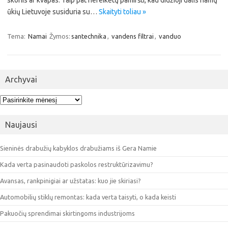
skonis ar kvapas. Taip pat nereikėtų pamiršti, kad didžioji dalis namų
ūkių Lietuvoje susiduria su…
Skaityti toliau »
Tema:
Namai
Žymos:
santechnika
,
vandens filtrai
,
vanduo
Archyvai
Archyvai
Naujausi
Sieninės drabužių kabyklos drabužiams iš Gera Namie
Kada verta pasinaudoti paskolos restruktūrizavimu?
Avansas, rankpinigiai ar užstatas: kuo jie skiriasi?
Automobilių stiklų remontas: kada verta taisyti, o kada keisti
Pakuočių sprendimai skirtingoms industrijoms