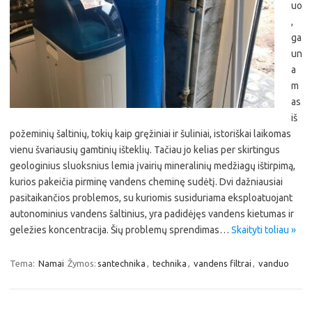
uo
,
ga
un
a
m
as
iš
požeminių šaltinių, tokių kaip gręžiniai ir šuliniai, istoriškai laikomas
vienu švariausių gamtinių išteklių. Tačiau jo kelias per skirtingus
geologinius sluoksnius lemia įvairių mineralinių medžiagų ištirpimą,
kurios pakeičia pirminę vandens cheminę sudėtį. Dvi dažniausiai
pasitaikančios problemos, su kuriomis susiduriama eksploatuojant
autonominius vandens šaltinius, yra padidėjęs vandens kietumas ir
geležies koncentracija. Šių problemų sprendimas…
Skaityti toliau »
Tema:
Namai
Žymos:
santechnika
,
technika
,
vandens filtrai
,
vanduo