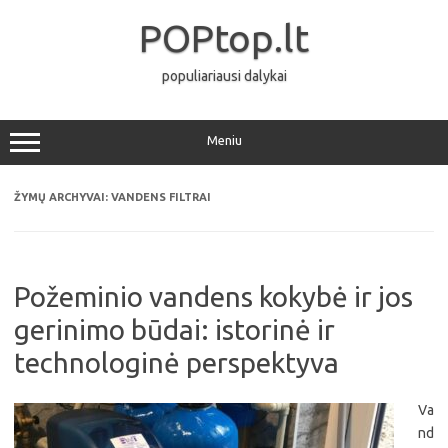
Pereiti
prie
POPtop.lt
turinio
populiariausi dalykai
Meniu
ŽYMŲ ARCHYVAI:
VANDENS FILTRAI
Požeminio vandens kokybė ir jos
gerinimo būdai: istorinė ir
technologinė perspektyva
Va
nd