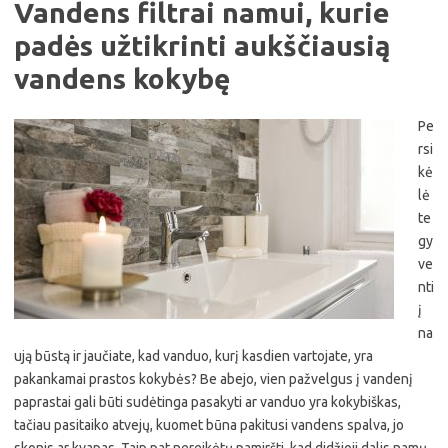
Vandens filtrai namui, kurie
padės užtikrinti aukščiausią
vandens kokybę
Pe
rsi
kė
lė
te
gy
ve
nti
į
na
ują būstą ir jaučiate, kad vanduo, kurį kasdien vartojate, yra
pakankamai prastos kokybės? Be abejo, vien pažvelgus į vandenį
paprastai gali būti sudėtinga pasakyti ar vanduo yra kokybiškas,
tačiau pasitaiko atvejų, kuomet būna pakitusi vandens spalva, jo