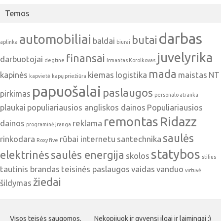
Temos
darbas
automobiliai
butai
baldai
aplinka
biurai
juvelyrika
finansai
darbuotojai
degtine
Irmantas Korolkovas
mada
kapinės
kiemas
logistika
maistas
NT
kapvietė
kapų priežiūra
papuošalai
paslaugos
pirkimas
personalo atranka
plaukai
populiariausios angliskos dainos
Populiariausios
remontas
Ridazz
dainos
reklama
programinė įranga
saulės
rinkodara
rūbai internetu
santechnika
Roxy five
statybos
elektrinės
saulės energija
skolos
stilius
tautinis brandas
teisinės paslaugos
vaidas
vanduo
virtuvė
žiedai
šildymas
Visos teisės saugomos.
Nekopijuok ir gyvensi ilgai ir laimingai ;)