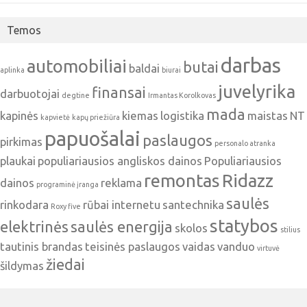
Temos
darbas
automobiliai
butai
baldai
aplinka
biurai
juvelyrika
finansai
darbuotojai
degtine
Irmantas Korolkovas
mada
kapinės
kiemas
logistika
maistas
NT
kapvietė
kapų priežiūra
papuošalai
paslaugos
pirkimas
personalo atranka
plaukai
populiariausios angliskos dainos
Populiariausios
remontas
Ridazz
dainos
reklama
programinė įranga
saulės
rinkodara
rūbai internetu
santechnika
Roxy five
statybos
elektrinės
saulės energija
skolos
stilius
tautinis brandas
teisinės paslaugos
vaidas
vanduo
virtuvė
žiedai
šildymas