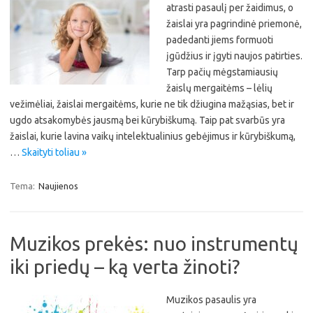
atrasti pasaulį per žaidimus, o
žaislai yra pagrindinė priemonė,
padedanti jiems formuoti
įgūdžius ir įgyti naujos patirties.
Tarp pačių mėgstamiausių
žaislų mergaitėms – lėlių
vežimėliai, žaislai mergaitėms, kurie ne tik džiugina mažąsias, bet ir
ugdo atsakomybės jausmą bei kūrybiškumą. Taip pat svarbūs yra
žaislai, kurie lavina vaikų intelektualinius gebėjimus ir kūrybiškumą,
…
Skaityti toliau »
Tema:
Naujienos
Muzikos prekės: nuo instrumentų
iki priedų – ką verta žinoti?
Muzikos pasaulis yra