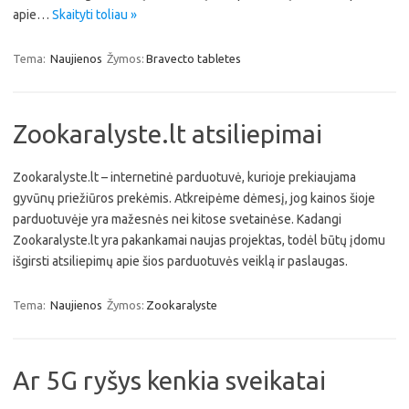
apie…
Skaityti toliau »
Tema:
Naujienos
Žymos:
Bravecto tabletes
Zookaralyste.lt atsiliepimai
Zookaralyste.lt – internetinė parduotuvė, kurioje prekiaujama
gyvūnų priežiūros prekėmis. Atkreipėme dėmesį, jog kainos šioje
parduotuvėje yra mažesnės nei kitose svetainėse. Kadangi
Zookaralyste.lt yra pakankamai naujas projektas, todėl būtų įdomu
išgirsti atsiliepimų apie šios parduotuvės veiklą ir paslaugas.
Tema:
Naujienos
Žymos:
Zookaralyste
Ar 5G ryšys kenkia sveikatai