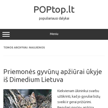
Pereiti
prie
POPtop.lt
turinio
populiariausi dalykai
Meniu
TEMOS ARCHYVAI:
NAUJIENOS
Priemonės gyvūnų apžiūrai ūkyje
iš Dimedium Lietuva
Kiekvienam ūkininkui svarbu
užtikrinti, kad jo gyvuliai būtų
sveiki ir gerai prižiūrimi.
Reguliari gyvūnų apžiūra