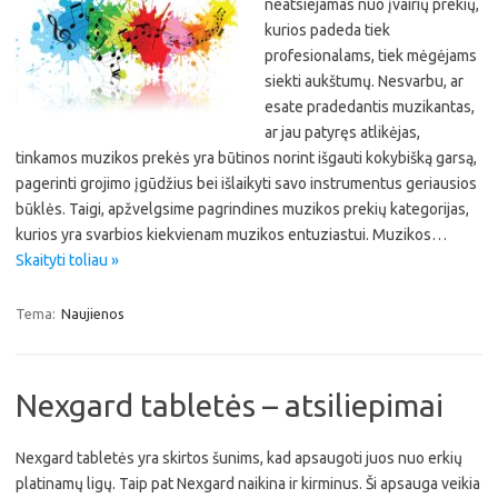
neatsiejamas nuo įvairių prekių,
kurios padeda tiek
profesionalams, tiek mėgėjams
siekti aukštumų. Nesvarbu, ar
esate pradedantis muzikantas,
ar jau patyręs atlikėjas,
tinkamos muzikos prekės yra būtinos norint išgauti kokybišką garsą,
pagerinti grojimo įgūdžius bei išlaikyti savo instrumentus geriausios
būklės. Taigi, apžvelgsime pagrindines muzikos prekių kategorijas,
kurios yra svarbios kiekvienam muzikos entuziastui. Muzikos…
Skaityti toliau »
Tema:
Naujienos
Nexgard tabletės – atsiliepimai
Nexgard tabletės yra skirtos šunims, kad apsaugoti juos nuo erkių
platinamų ligų. Taip pat Nexgard naikina ir kirminus. Ši apsauga veikia