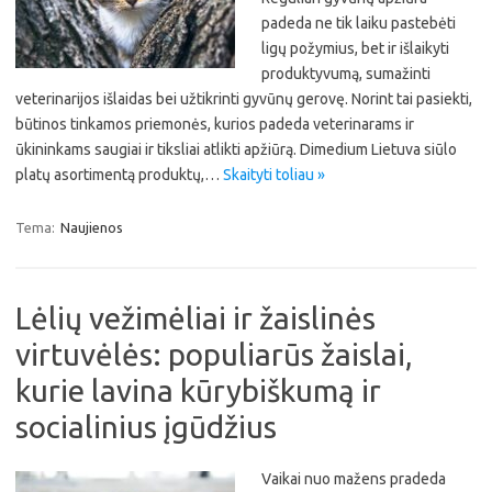
padeda ne tik laiku pastebėti
ligų požymius, bet ir išlaikyti
produktyvumą, sumažinti
veterinarijos išlaidas bei užtikrinti gyvūnų gerovę. Norint tai pasiekti,
būtinos tinkamos priemonės, kurios padeda veterinarams ir
ūkininkams saugiai ir tiksliai atlikti apžiūrą. Dimedium Lietuva siūlo
platų asortimentą produktų,…
Skaityti toliau »
Tema:
Naujienos
Lėlių vežimėliai ir žaislinės
virtuvėlės: populiarūs žaislai,
kurie lavina kūrybiškumą ir
socialinius įgūdžius
Vaikai nuo mažens pradeda