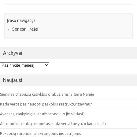
Įrašo navigacija
←
Senesni įrašai
Archyvai
Archyvai
Naujausi
Sieninės drabužių kabyklos drabužiams iš Gera Namie
Kada verta pasinaudoti paskolos restruktūrizavimu?
Avansas, rankpinigiai ar užstatas: kuo jie skiriasi?
Automobilių stiklų remontas: kada verta taisyti, o kada keisti
Pakuočių sprendimai skirtingoms industrijoms