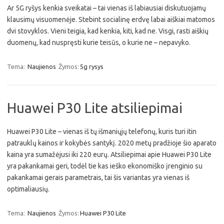
Ar 5G ryšys kenkia sveikatai – tai vienas iš labiausiai diskutuojamų
klausimų visuomenėje. Stebint socialinę erdvę labai aiškiai matomos
dvi stovyklos. Vieni teigia, kad kenkia, kiti, kad ne. Visgi, rasti aiškių
duomenų, kad nuspręsti kurie teisūs, o kurie ne – nepavyko.
Tema:
Naujienos
Žymos:
5g rysys
Huawei P30 Lite atsiliepimai
Huawei P30 Lite – vienas iš tų išmaniųjų telefonų, kuris turi itin
patrauklų kainos ir kokybės santykį. 2020 metų pradžioje šio aparato
kaina yra sumažėjusi iki 220 eurų. Atsiliepimai apie Huawei P30 Lite
yra pakankamai geri, todėl tie kas ieško ekonomiško įrenginio su
pakankamai gerais parametrais, tai šis variantas yra vienas iš
optimaliausių.
Tema:
Naujienos
Žymos:
Huawei P30 Lite