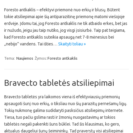
Foresto antkaklis – efektyvi priemonė nuo erkių ir blusų. Būtent
tokie atsiliepimai apie šią antiparazitinę priemonę matomi viešojoje
erdvėje. Įdomu tai, jog Foresto antkaklis ne tik atbaido erkes, bet jas
ir nužudo, jeigu jau taip nutiko, jog visgi įsisiurbė. Taip pat teigiama,
kad Foresto antkaklis suteikia apsaugą net 7-8 mėnesius bei
„nebijo” vandens. Tai išties…
Skaityti toliau »
Tema:
Naujienos
Žymos:
Foresto antkaklis
Bravecto tabletės atsiliepimai
Bravecto tabletės yra laikomos viena iš efektyviausių priemonių
apsaugoti šunį nuo erkių, o tiksliau nuo šių parazitų pernešamų ligų.
Tokią nukmonę galima sudidaryti pasksičius atsiliepimų internete.
Tiesa, tuo pačiu gslima rasti ir žmonių nuogastavimų ar tokios
tabletės negali pakenkti šuns būklei. Tad šis klausimas, ko gero,
aktualus daugeliui šunų šeimininkų. Tad praverstų visi atsiliepimai