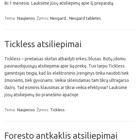
iki 1 mėnesio. Lauksime jūsų atsiliepimų apie šį preparatą.
Tema:
Naujienos
Žymos:
Nexgard
,
Nexgard tabletes
Tickless atsiliepimai
Tickless – prietaisas skirtas atbaidyti erkes, blusas. Būtų įdomu
pasinaudojusiųjų atsiliepimai apie šią prekę. Tuo tarpu Tickless
gamintojas teigia, kad šis elektroninis įrenginys tinka naudoti tiek
žmonėms, tiek gyvūnams. Veikia skleisdamas tam tikrą ultragarso
dažnį. Tad esminis klausimas ar tikrai veikia efektyviai? Lauksime
jūsų atsiliepimų šio pranešimo apačioje.
Tema:
Naujienos
Žymos:
Tickless
Foresto antkaklis atsiliepimai