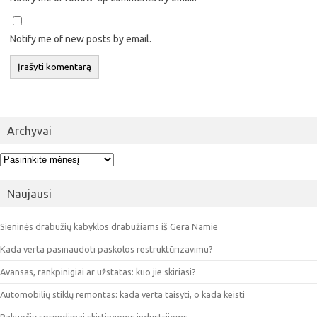
Notify me of new posts by email.
Archyvai
Archyvai
Naujausi
Sieninės drabužių kabyklos drabužiams iš Gera Namie
Kada verta pasinaudoti paskolos restruktūrizavimu?
Avansas, rankpinigiai ar užstatas: kuo jie skiriasi?
Automobilių stiklų remontas: kada verta taisyti, o kada keisti
Pakuočių sprendimai skirtingoms industrijoms