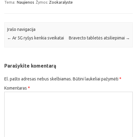
Tema:
Naujienos
Žymos:
Zookaralyste
Įrašo navigacija
←
Ar 5G ryšys kenkia sveikatai
Bravecto tabletės atsiliepimai
→
Parašykite komentarą
El. pašto adresas nebus skelbiamas.
Būtini laukeliai pažymėti
*
Komentaras
*