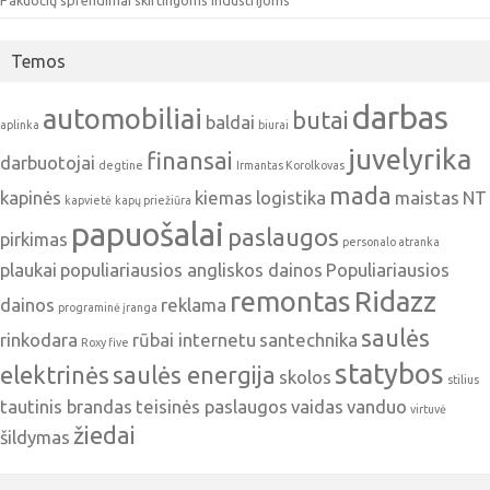
Temos
darbas
automobiliai
butai
baldai
aplinka
biurai
juvelyrika
finansai
darbuotojai
degtine
Irmantas Korolkovas
mada
kapinės
kiemas
logistika
maistas
NT
kapvietė
kapų priežiūra
papuošalai
paslaugos
pirkimas
personalo atranka
plaukai
populiariausios angliskos dainos
Populiariausios
remontas
Ridazz
dainos
reklama
programinė įranga
saulės
rinkodara
rūbai internetu
santechnika
Roxy five
statybos
elektrinės
saulės energija
skolos
stilius
tautinis brandas
teisinės paslaugos
vaidas
vanduo
virtuvė
žiedai
šildymas