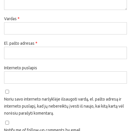
Vardas
*
El. pašto adresas
*
Interneto puslapis
Noriu savo interneto naršyklėje išsaugoti vardą, el. pašto adresą ir
interneto puslapį, kad jų nebereiktų įvesti iš naujo, kai kitą kartą vėl
norėsiu parašyti komentarą.
Notify me of follow-up comments by email.