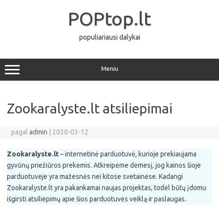
Pereiti
prie
POPtop.lt
turinio
populiariausi dalykai
Meniu
Zookaralyste.lt atsiliepimai
pagal
admin
|
2020-03-12
Zookaralyste.lt
– internetinė parduotuvė, kurioje prekiaujama
gyvūnų priežiūros prekėmis. Atkreipėme dėmesį, jog kainos šioje
parduotuvėje yra mažesnės nei kitose svetainėse. Kadangi
Zookaralyste.lt yra pakankamai naujas projektas, todėl būtų įdomu
išgirsti atsiliepimų apie šios parduotuvės veiklą ir paslaugas.