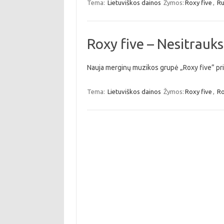
Tema:
Lietuviškos dainos
Žymos:
Roxy five
,
R
Roxy five – Nesitrauks
Nauja merginų muzikos grupė „Roxy five” pris
Tema:
Lietuviškos dainos
Žymos:
Roxy five
,
Ro