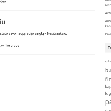
uduo
res
Avan
iu
Auto
kada
tato savo naują radijo singlą – Nesitrauksiu.
Pak
xy five grupe
T
apli
bu
fi
ka
log
p
atra