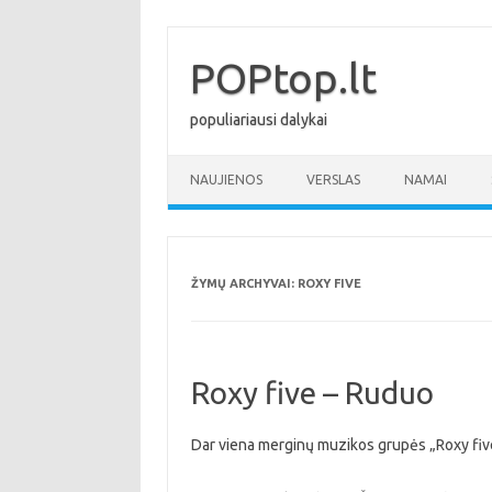
Pereiti
prie
turinio
POPtop.lt
populiariausi dalykai
NAUJIENOS
VERSLAS
NAMAI
ŽYMŲ ARCHYVAI:
ROXY FIVE
Roxy five – Ruduo
Dar viena merginų muzikos grupės „Roxy fiv