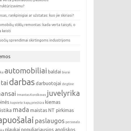
truktūrizavimu?
sas, rankpinigiai ar užstatas: kuo jie skiriasi?
mobilių stiklų remontas: kada verta taisyti, o
 keisti
uočių sprendimai skirtingoms industrijoms
emos
automobiliai
baldai
nka
biurai
darbas
tai
darbuotojai
degtine
juvelyrika
nansai
Irmantas Korolkovas
pinės
kiemas
kapvietė
kapų priežiūra
mada
istika
maistas
NT pirkimas
apuošalai
paslaugos
personalo
plaukai
populiariausios angliskos
nka