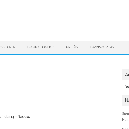
SVEIKATA
TECHNOLOGIJOS
GROŽIS
TRANSPORTAS
A
Arc
N
Sie
e” dainą – Ruduo.
Nam
Kad