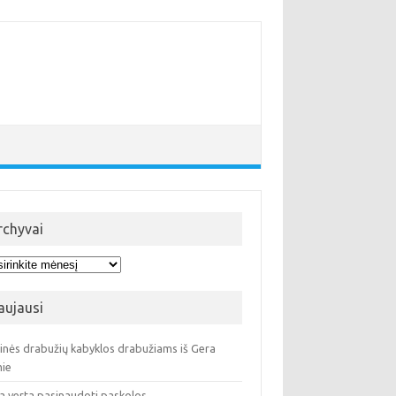
rchyvai
hyvai
aujausi
ninės drabužių kabyklos drabužiams iš Gera
ie
a verta pasinaudoti paskolos