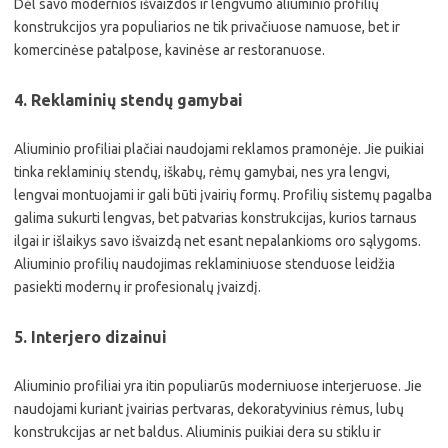
Dėl savo modernios išvaizdos ir lengvumo aliuminio profilių
konstrukcijos yra populiarios ne tik privačiuose namuose, bet ir
komercinėse patalpose, kavinėse ar restoranuose.
4. Reklaminių stendų gamybai
Aliuminio profiliai plačiai naudojami reklamos pramonėje. Jie puikiai
tinka reklaminių stendų, iškabų, rėmų gamybai, nes yra lengvi,
lengvai montuojami ir gali būti įvairių formų. Profilių sistemų pagalba
galima sukurti lengvas, bet patvarias konstrukcijas, kurios tarnaus
ilgai ir išlaikys savo išvaizdą net esant nepalankioms oro sąlygoms.
Aliuminio profilių naudojimas reklaminiuose stenduose leidžia
pasiekti modernų ir profesionalų įvaizdį.
5. Interjero dizainui
Aliuminio profiliai yra itin populiarūs moderniuose interjeruose. Jie
naudojami kuriant įvairias pertvaras, dekoratyvinius rėmus, lubų
konstrukcijas ar net baldus. Aliuminis puikiai dera su stiklu ir