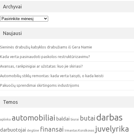
Archyvai
Archyvai
Naujausi
Sieninės drabužių kabyklos drabužiams iš Gera Namie
Kada verta pasinaudoti paskolos restruktūrizavimu?
Avansas, rankpinigiai ar užstatas: kuo jie skiriasi?
Automobilių stiklų remontas: kada verta taisyti, o kada keisti
Pakuočių sprendimai skirtingoms industrijoms
Temos
darbas
automobiliai
butai
baldai
aplinka
biurai
juvelyrika
finansai
darbuotojai
degtine
Irmantas Korolkovas