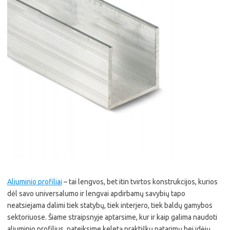
Aliuminio profiliai
– tai lengvos, bet itin tvirtos konstrukcijos, kurios
dėl savo universalumo ir lengvai apdirbamų savybių tapo
neatsiejama dalimi tiek statybų, tiek interjero, tiek baldų gamybos
sektoriuose. Šiame straipsnyje aptarsime, kur ir kaip galima naudoti
aliuminio profilius, pateiksime keletą praktiškų patarimų bei idėjų.