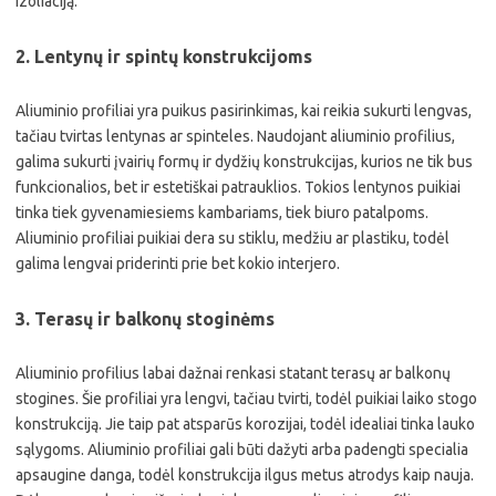
izoliaciją.
2. Lentynų ir spintų konstrukcijoms
Aliuminio profiliai yra puikus pasirinkimas, kai reikia sukurti lengvas,
tačiau tvirtas lentynas ar spinteles. Naudojant aliuminio profilius,
galima sukurti įvairių formų ir dydžių konstrukcijas, kurios ne tik bus
funkcionalios, bet ir estetiškai patrauklios. Tokios lentynos puikiai
tinka tiek gyvenamiesiems kambariams, tiek biuro patalpoms.
Aliuminio profiliai puikiai dera su stiklu, medžiu ar plastiku, todėl
galima lengvai priderinti prie bet kokio interjero.
3. Terasų ir balkonų stoginėms
Aliuminio profilius labai dažnai renkasi statant terasų ar balkonų
stogines. Šie profiliai yra lengvi, tačiau tvirti, todėl puikiai laiko stogo
konstrukciją. Jie taip pat atsparūs korozijai, todėl idealiai tinka lauko
sąlygoms. Aliuminio profiliai gali būti dažyti arba padengti specialia
apsaugine danga, todėl konstrukcija ilgus metus atrodys kaip nauja.