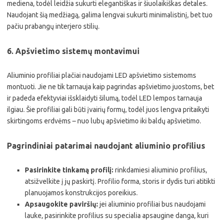
mediena, todėl leidžia sukurti elegantiškas ir šiuolaikiškas detales.
Naudojant šią medžiagą, galima lengvai sukurti minimalistinį, bet tuo
pačiu prabangų interjero stilių.
6. Apšvietimo sistemų montavimui
Aliuminio profiliai plačiai naudojami LED apšvietimo sistemoms
montuoti. Jie ne tik tarnauja kaip pagrindas apšvietimo juostoms, bet
ir padeda efektyviai išsklaidyti šilumą, todėl LED lempos tarnauja
ilgiau. Šie profiliai gali būti įvairių formų, todėl juos lengva pritaikyti
skirtingoms erdvėms – nuo lubų apšvietimo iki baldų apšvietimo.
Pagrindiniai patarimai naudojant aliuminio profilius
Pasirinkite tinkamą profilį:
rinkdamiesi aliuminio profilius,
atsižvelkite į jų paskirtį. Profilio forma, storis ir dydis turi atitikti
planuojamos konstrukcijos poreikius.
Apsaugokite paviršių:
jei aliuminio profiliai bus naudojami
lauke, pasirinkite profilius su specialia apsaugine danga, kuri