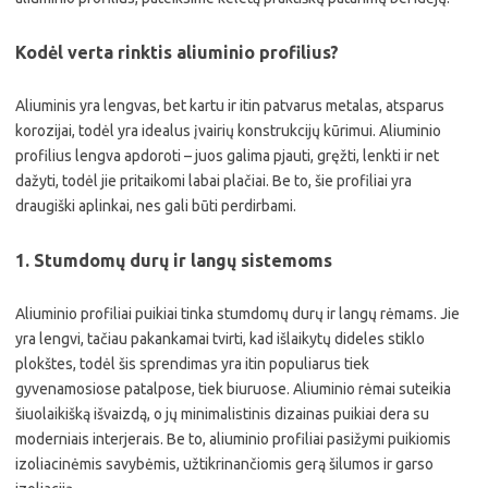
Kodėl verta rinktis aliuminio profilius?
Aliuminis yra lengvas, bet kartu ir itin patvarus metalas, atsparus
korozijai, todėl yra idealus įvairių konstrukcijų kūrimui. Aliuminio
profilius lengva apdoroti – juos galima pjauti, gręžti, lenkti ir net
dažyti, todėl jie pritaikomi labai plačiai. Be to, šie profiliai yra
draugiški aplinkai, nes gali būti perdirbami.
1. Stumdomų durų ir langų sistemoms
Aliuminio profiliai puikiai tinka stumdomų durų ir langų rėmams. Jie
yra lengvi, tačiau pakankamai tvirti, kad išlaikytų dideles stiklo
plokštes, todėl šis sprendimas yra itin populiarus tiek
gyvenamosiose patalpose, tiek biuruose. Aliuminio rėmai suteikia
šiuolaikišką išvaizdą, o jų minimalistinis dizainas puikiai dera su
moderniais interjerais. Be to, aliuminio profiliai pasižymi puikiomis
izoliacinėmis savybėmis, užtikrinančiomis gerą šilumos ir garso