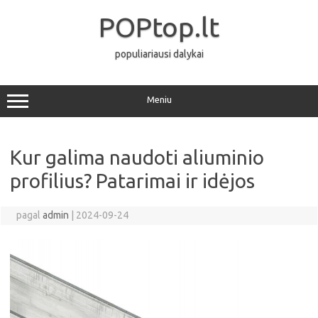
Pereiti
prie
POPtop.lt
turinio
populiariausi dalykai
Meniu
Kur galima naudoti aliuminio
profilius? Patarimai ir idėjos
pagal
admin
|
2024-09-24