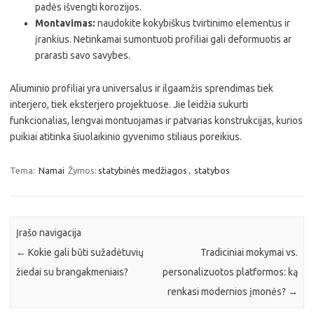
padės išvengti korozijos.
Montavimas:
naudokite kokybiškus tvirtinimo elementus ir
įrankius. Netinkamai sumontuoti profiliai gali deformuotis ar
prarasti savo savybes.
Aliuminio profiliai yra universalus ir ilgaamžis sprendimas tiek
interjero, tiek eksterjero projektuose. Jie leidžia sukurti
funkcionalias, lengvai montuojamas ir patvarias konstrukcijas, kurios
puikiai atitinka šiuolaikinio gyvenimo stiliaus poreikius.
Tema:
Namai
Žymos:
statybinės medžiagos
,
statybos
Įrašo navigacija
←
Kokie gali būti sužadėtuvių
Tradiciniai mokymai vs.
žiedai su brangakmeniais?
personalizuotos platformos: ką
renkasi modernios įmonės?
→