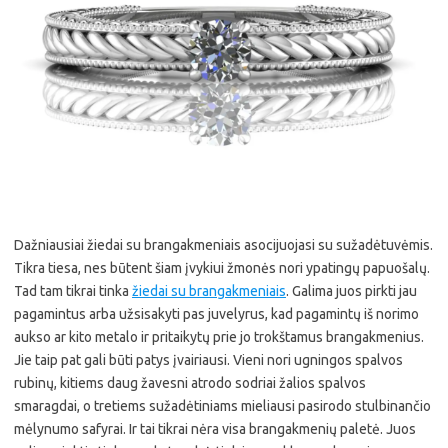
Dažniausiai žiedai su brangakmeniais asocijuojasi su sužadėtuvėmis.
Tikra tiesa, nes būtent šiam įvykiui žmonės nori ypatingų papuošalų.
Tad tam tikrai tinka
žiedai su brangakmeniais
. Galima juos pirkti jau
pagamintus arba užsisakyti pas juvelyrus, kad pagamintų iš norimo
aukso ar kito metalo ir pritaikytų prie jo trokštamus brangakmenius.
Jie taip pat gali būti patys įvairiausi. Vieni nori ugningos spalvos
rubinų, kitiems daug žavesni atrodo sodriai žalios spalvos
smaragdai, o tretiems sužadėtiniams mieliausi pasirodo stulbinančio
mėlynumo safyrai. Ir tai tikrai nėra visa brangakmenių paletė. Juos