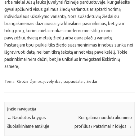
arba mielai Jūsų lauks juvelyrai fizinėje parduotuvėje, kur galėsite
gyvai apžiūrėti visus galimus žiedų variantus ar aptarti norimą
individualaus užsakymo variantą. Nors sužadėtuvių žiedai su
brangakmeniais dažniausiai yra klasikinis pasirinkimas, bet yra ir
tokių porų, kurios mielai renkasi modernizmo stilių ir nori,
pavyzdžiui, dviejų metalų žiedų arba gana plačių variantų.
Pastarajam tipui puikiai tiks žiedo suasmeninimas ir nebus sunku nei
išgraviruoti datą, nei tam tikrą tekstą ar net visą paveikslėlį. Tokie
pasirinkimai nėra dažni, bet jie unikalūs ir mėgstami išskirtinių
asmenų.
Tema:
Grožis
Žymos:
juvelyrika
,
papuošalai
,
žiedai
Įrašo navigacija
←
Naudotos knygos
Kur galima naudoti aliuminio
šiuolaikiniame amžiuje
profilius? Patarimai ir idėjos
→