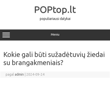
Pereiti
prie
POPtop.lt
turinio
populiariausi dalykai
Meniu
Kokie gali būti sužadėtuvių žiedai
su brangakmeniais?
pagal
admin
|
2024-09-24