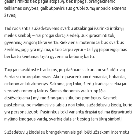
galima rinktis tiek pagal atspalvį, tiek ir pagal brangakmenio
teikiamas savybes, galbūt paviršiaus grublėtumą ar pačio akmens
žavesį.
Tad ruošiantis sužadėtuvėms svarbu atsakingai išsirinkti ir tikrąjį
meilės simbolį – šiai progai skirtą žiedelį. Juk įprasminti tokį
gyvenimą žingsnį tikrai verta. Kiekvienai moteriai tai bus svarbus
ženklas, jog ji yra mylima, o tuo tarpu vyrui – tai lyg įsipareigojimas
bei kartu kvietimas tęsti gyvenimo kelionę kartu.
Taip jau susiklostė tradicijos, jog dažniausiai kuriami sužadėtuvių
žiedai su brangakmeniais. Akute pasirenkami deimantai, briliantai,
cirkonio ar kiti akmenys. Sakoma, jog tokių žiedų tradicija siekia jau
senovės romėnų laikus. Šiomis dienomis yra kruopščiai
atsižvelgiama į mylimo žmogaus stilių bei pomėgius. Kasmet
pastebima, jog mylimieji vis labiau nori tokių sužadėtuvių žiedų, kurie
yra personalizuoti. Pasirinkus tokį variantą drąsiai galima išgraviruoti
mylimo žmogaus vardą, svarbią datą ar tiesiog tam tikrą simbolį.
Sužadėtuvių žiedai su brangakmeniais gali būti užsakomi internetu