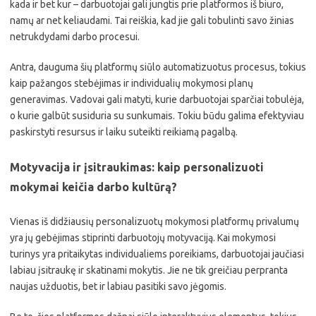
kada ir bet kur – darbuotojai gali jungtis prie platformos iš biuro,
namų ar net keliaudami. Tai reiškia, kad jie gali tobulinti savo žinias
netrukdydami darbo procesui.
Antra, dauguma šių platformų siūlo automatizuotus procesus, tokius
kaip pažangos stebėjimas ir individualių mokymosi planų
generavimas. Vadovai gali matyti, kurie darbuotojai sparčiai tobulėja,
o kurie galbūt susiduria su sunkumais. Tokiu būdu galima efektyviau
paskirstyti resursus ir laiku suteikti reikiamą pagalbą.
Motyvacija ir įsitraukimas: kaip personalizuoti
mokymai keičia darbo kultūrą?
Vienas iš didžiausių personalizuotų mokymosi platformų privalumų
yra jų gebėjimas stiprinti darbuotojų motyvaciją. Kai mokymosi
turinys yra pritaikytas individualiems poreikiams, darbuotojai jaučiasi
labiau įsitraukę ir skatinami mokytis. Jie ne tik greičiau perpranta
naujas užduotis, bet ir labiau pasitiki savo jėgomis.