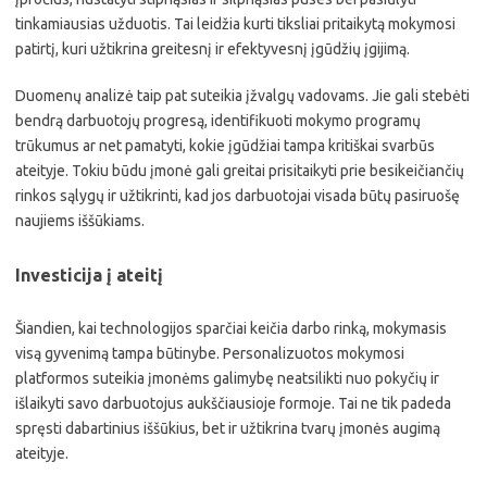
tinkamiausias užduotis. Tai leidžia kurti tiksliai pritaikytą mokymosi
patirtį, kuri užtikrina greitesnį ir efektyvesnį įgūdžių įgijimą.
Duomenų analizė taip pat suteikia įžvalgų vadovams. Jie gali stebėti
bendrą darbuotojų progresą, identifikuoti mokymo programų
trūkumus ar net pamatyti, kokie įgūdžiai tampa kritiškai svarbūs
ateityje. Tokiu būdu įmonė gali greitai prisitaikyti prie besikeičiančių
rinkos sąlygų ir užtikrinti, kad jos darbuotojai visada būtų pasiruošę
naujiems iššūkiams.
Investicija į ateitį
Šiandien, kai technologijos sparčiai keičia darbo rinką, mokymasis
visą gyvenimą tampa būtinybe. Personalizuotos mokymosi
platformos suteikia įmonėms galimybę neatsilikti nuo pokyčių ir
išlaikyti savo darbuotojus aukščiausioje formoje. Tai ne tik padeda
spręsti dabartinius iššūkius, bet ir užtikrina tvarų įmonės augimą
ateityje.