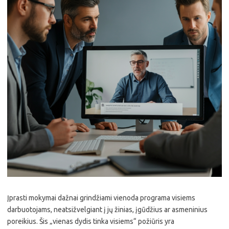
Įprasti mokymai dažnai grindžiami vienoda programa visiems
darbuotojams, neatsižvelgiant į jų žinias, įgūdžius ar asmeninius
poreikius. Šis „vienas dydis tinka visiems“ požiūris yra