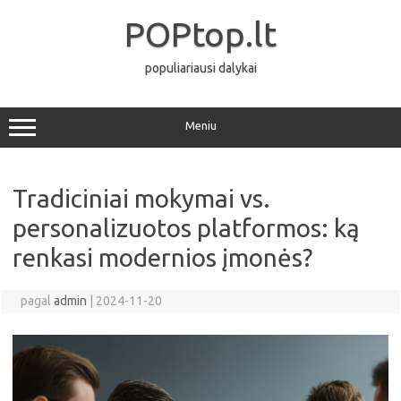
Pereiti
prie
POPtop.lt
turinio
populiariausi dalykai
Meniu
Tradiciniai mokymai vs.
personalizuotos platformos: ką
renkasi modernios įmonės?
pagal
admin
|
2024-11-20