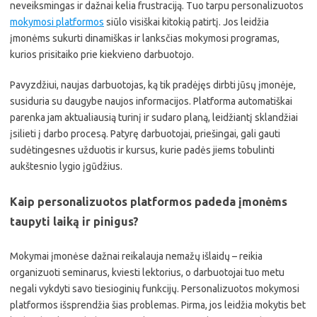
neveiksmingas ir dažnai kelia frustraciją. Tuo tarpu personalizuotos
mokymosi platformos
siūlo visiškai kitokią patirtį. Jos leidžia
įmonėms sukurti dinamiškas ir lanksčias mokymosi programas,
kurios prisitaiko prie kiekvieno darbuotojo.
Pavyzdžiui, naujas darbuotojas, ką tik pradėjęs dirbti jūsų įmonėje,
susiduria su daugybe naujos informacijos. Platforma automatiškai
parenka jam aktualiausią turinį ir sudaro planą, leidžiantį sklandžiai
įsilieti į darbo procesą. Patyrę darbuotojai, priešingai, gali gauti
sudėtingesnes užduotis ir kursus, kurie padės jiems tobulinti
aukštesnio lygio įgūdžius.
Kaip personalizuotos platformos padeda įmonėms
taupyti laiką ir pinigus?
Mokymai įmonėse dažnai reikalauja nemažų išlaidų – reikia
organizuoti seminarus, kviesti lektorius, o darbuotojai tuo metu
negali vykdyti savo tiesioginių funkcijų. Personalizuotos mokymosi
platformos išsprendžia šias problemas. Pirma, jos leidžia mokytis bet