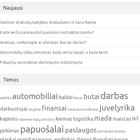
Naujausi
Sieninės drabužių kabyklos drabužiams iš Gera Namie
Kada verta pasinaudoti paskolos restruktūrizavimu?
Avansas, rankpinigiai ar užstatas: kuo jie skiriasi?
Automobilių stiklų remontas: kada verta taisyti, o kada keisti
Pakuočių sprendimai skirtingoms industrijoms
Temos
darbas
automobiliai
butai
baldai
aplinka
biurai
juvelyrika
finansai
darbuotojai
degtine
Irmantas Korolkovas
mada
kapinės
kiemas
logistika
maistas
NT
kapvietė
kapų priežiūra
papuošalai
paslaugos
pirkimas
personalo atranka
plaukai
populiariausios angliskos dainos
Populiariausios