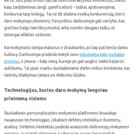
Be to, šios platformos dažnai siūlo interaktyvius elementus, tokius
kaip žaidybinimas (angl. gamification) – taškai, apdovanojimai,
konkursai tarp kolegų. Tai ne tik skatina sveiką konkurenciją, bet ir
daro mokymąsi įdomesnį. Pavyzdžiui, darbuotojai gali varžytis, kas
greičiau baigs tam tikrą modulį arba surinks daugiau taškų už
teisingai atliktas užduotis.
Kai mokymasis tampa malonus ir įtraukiantis, jis taip pat keičia darbo
kultūrą. Darbuotojai pradeda matyti savo
tobulėjimą kaip nuolatinį
procesą
, o įmonė – kaip vietą, kurioje jie gali augti ir siekti karjeros
aukštumų. Tai ypač svarbu šiuolaikiniame darbo rinkos kontekste, kai
talentų išlaikymas tampa vis didesniu iššūkiu.
Technologijos, kurios daro mokymą lengviau
prieinamą visiems
Šiuolaikinės personalizuotos mokymosi platformos išnaudoja
naujausias technologijas, įskaitant dirbtinį intelektą ir duomenų
analizę. Dirbtinis intelektas padeda analizuoti darbuotojų mokymosi
įpročius, nustatyti stipriąsias ir silpnąsias puses bei pasiūlyti