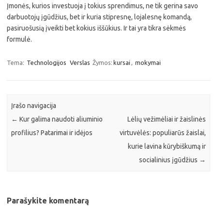
Įmonės, kurios investuoja į tokius sprendimus, ne tik gerina savo
darbuotojų įgūdžius, bet ir kuria stipresnę, lojalesnę komandą,
pasiruošusią įveikti bet kokius iššūkius. Ir tai yra tikra sėkmės
formulė.
Tema:
Technologijos
Verslas
Žymos:
kursai
,
mokymai
Įrašo navigacija
←
Kur galima naudoti aliuminio
Lėlių vežimėliai ir žaislinės
profilius? Patarimai ir idėjos
virtuvėlės: populiarūs žaislai,
kurie lavina kūrybiškumą ir
socialinius įgūdžius
→
Parašykite komentarą