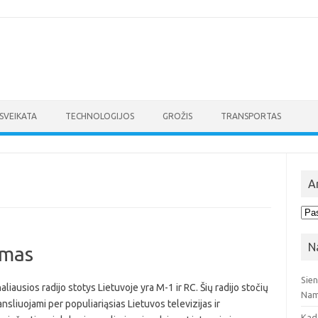
SVEIKATA
TECHNOLOGIJOS
GROŽIS
TRANSPORTAS
A
Arc
N
imas
Sie
iausios radijo stotys Lietuvoje yra M-1 ir RC. Šių radijo stočių
Nam
sliuojami per populiariąsias Lietuvos televizijas ir
Kad