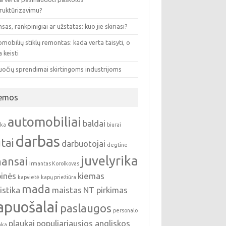
truktūrizavimu?
sas, rankpinigiai ar užstatas: kuo jie skiriasi?
mobilių stiklų remontas: kada verta taisyti, o
 keisti
uočių sprendimai skirtingoms industrijoms
emos
automobiliai
baldai
nka
biurai
darbas
tai
darbuotojai
degtine
juvelyrika
nansai
Irmantas Korolkovas
pinės
kiemas
kapvietė
kapų priežiūra
mada
istika
maistas
NT pirkimas
apuošalai
paslaugos
personalo
plaukai
populiariausios angliskos
nka