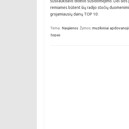
susilaukdavo didelio susidomėjimo. Dėl šios p
remiamės būtent šių radijo stočių duomenimis.
grojamiausių dainų TOP 10:
Tema:
Naujienos
Žymos:
muzikiniai apdovanoj
topas