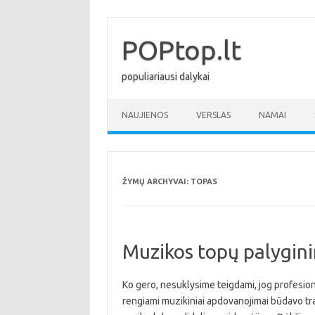
Pereiti
prie
turinio
POPtop.lt
populiariausi dalykai
NAUJIENOS
VERSLAS
NAMAI
ŽYMŲ ARCHYVAI:
TOPAS
Muzikos topų palygin
Ko gero, nesuklysime teigdami, jog profesional
rengiami muzikiniai apdovanojimai būdavo tran