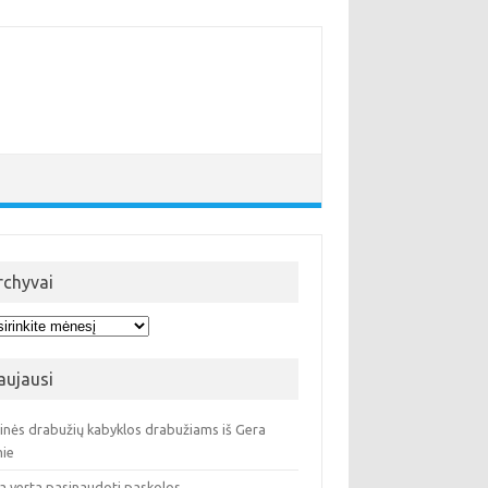
rchyvai
hyvai
aujausi
ninės drabužių kabyklos drabužiams iš Gera
ie
a verta pasinaudoti paskolos