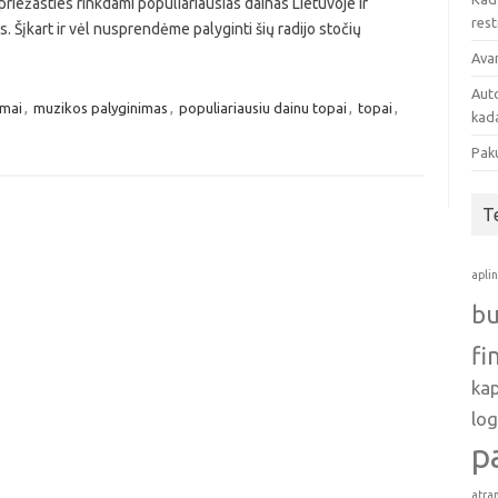
riežasties rinkdami populiariausias dainas Lietuvoje ir
res
 Šįkart ir vėl nusprendėme palyginti šių radijo stočių
Avan
Auto
imai
,
muzikos palyginimas
,
populiariausiu dainu topai
,
topai
,
kada
Pak
T
apli
bu
fi
ka
log
p
atra