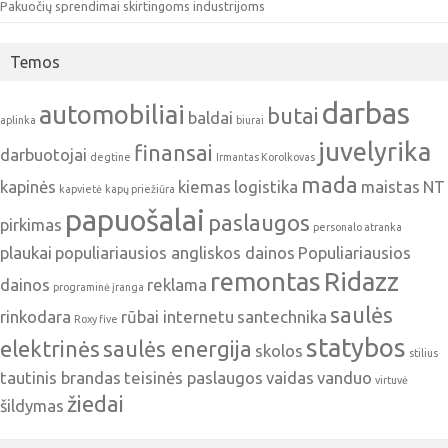
Pakuočių sprendimai skirtingoms industrijoms
Temos
darbas
automobiliai
butai
baldai
aplinka
biurai
juvelyrika
finansai
darbuotojai
degtine
Irmantas Korolkovas
mada
kapinės
kiemas
logistika
maistas
NT
kapvietė
kapų priežiūra
papuošalai
paslaugos
pirkimas
personalo atranka
plaukai
populiariausios angliskos dainos
Populiariausios
remontas
Ridazz
dainos
reklama
programinė įranga
saulės
rinkodara
rūbai internetu
santechnika
Roxy five
statybos
elektrinės
saulės energija
skolos
stilius
tautinis brandas
teisinės paslaugos
vaidas
vanduo
virtuvė
žiedai
šildymas