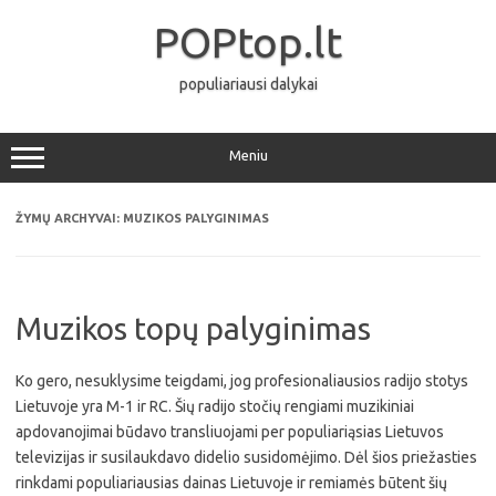
Pereiti
prie
POPtop.lt
turinio
populiariausi dalykai
Meniu
ŽYMŲ ARCHYVAI:
MUZIKOS PALYGINIMAS
Muzikos topų palyginimas
Ko gero, nesuklysime teigdami, jog profesionaliausios radijo stotys
Lietuvoje yra M-1 ir RC. Šių radijo stočių rengiami muzikiniai
apdovanojimai būdavo transliuojami per populiariąsias Lietuvos
televizijas ir susilaukdavo didelio susidomėjimo. Dėl šios priežasties
rinkdami populiariausias dainas Lietuvoje ir remiamės būtent šių