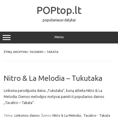
Pereiti
prie
POPtop.lt
turinio
populiariausi dalykai
Meniu
ŽYMŲ ARCHYVAI:
TACABRO – TAKATA
Nitro & La Melodia – Tukutaka
Linksma parodijuota daina „Tukutaka”, kurią atlieka Nitro & La
Melodia. Dienos melodijos motyvai paimti iš populiarios dainos
„Tacabro – Takata”.
Tema:
Linksmos dainos
Žymos:
Nitro & La Melodia
,
Tacabro - Takata