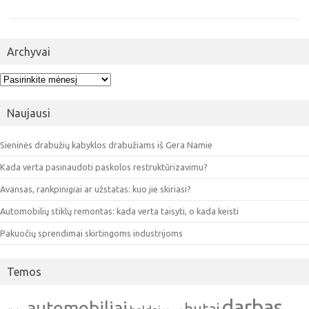
Archyvai
Archyvai
Naujausi
Sieninės drabužių kabyklos drabužiams iš Gera Namie
Kada verta pasinaudoti paskolos restruktūrizavimu?
Avansas, rankpinigiai ar užstatas: kuo jie skiriasi?
Automobilių stiklų remontas: kada verta taisyti, o kada keisti
Pakuočių sprendimai skirtingoms industrijoms
Temos
darbas
automobiliai