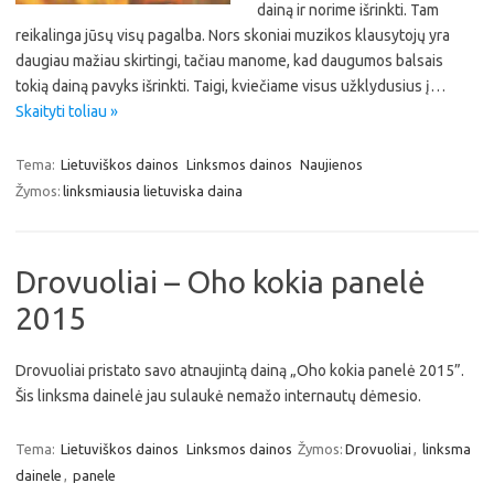
dainą ir norime išrinkti. Tam
reikalinga jūsų visų pagalba. Nors skoniai muzikos klausytojų yra
daugiau mažiau skirtingi, tačiau manome, kad daugumos balsais
tokią dainą pavyks išrinkti. Taigi, kviečiame visus užklydusius į…
Skaityti toliau »
Tema:
Lietuviškos dainos
Linksmos dainos
Naujienos
Žymos:
linksmiausia lietuviska daina
Drovuoliai – Oho kokia panelė
2015
Drovuoliai pristato savo atnaujintą dainą „Oho kokia panelė 2015”.
Šis linksma dainelė jau sulaukė nemažo internautų dėmesio.
Tema:
Lietuviškos dainos
Linksmos dainos
Žymos:
Drovuoliai
,
linksma
dainele
,
panele