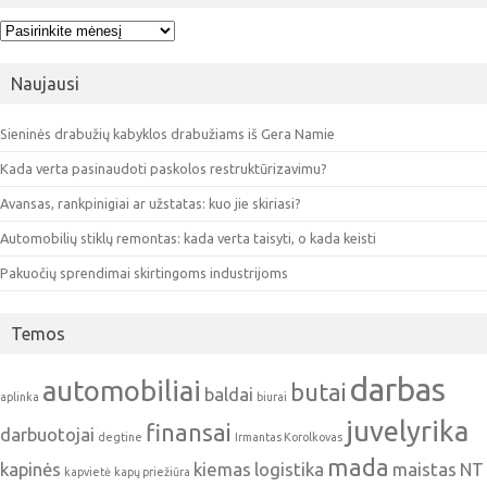
Archyvai
Naujausi
Sieninės drabužių kabyklos drabužiams iš Gera Namie
Kada verta pasinaudoti paskolos restruktūrizavimu?
Avansas, rankpinigiai ar užstatas: kuo jie skiriasi?
Automobilių stiklų remontas: kada verta taisyti, o kada keisti
Pakuočių sprendimai skirtingoms industrijoms
Temos
darbas
automobiliai
butai
baldai
aplinka
biurai
juvelyrika
finansai
darbuotojai
degtine
Irmantas Korolkovas
mada
kapinės
kiemas
logistika
maistas
NT
kapvietė
kapų priežiūra