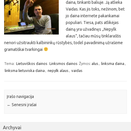
daina, tinkanti baliuje. Ją atlieka
Vaidas. Kas jis toks, nežinom, bet
jo daina internete pakankamai
populiari. Tiesa, pats atlikėjas
dainą yra užvadinęs „Nepylk
alaus”, tačiau mūsų tinklaraštis
nenori užsitraukti kalbininkų rūstybės, todėl pavadinimą užrašėme
gramatiškai tvarkingai
Tema:
Lietuviškos dainos
Linksmos dainos
Žymos:
alus
,
linksma daina
,
linksma lietuviska daina
,
nepylk alaus
,
vaidas
Įrašo navigacija
←
Senesni įrašai
Archyvai