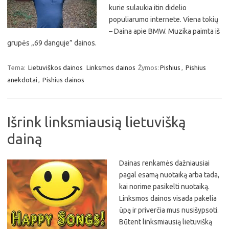
kurie sulaukia itin didelio
populiarumo internete. Viena tokių
– Daina apie BMW. Muzika paimta iš
grupės „69 danguje” dainos.
Tema:
Lietuviškos dainos
Linksmos dainos
Žymos:
Pishius
,
Pishius
anekdotai
,
Pishius dainos
Išrink linksmiausią lietuvišką
dainą
Dainas renkamės dažniausiai
pagal esamą nuotaiką arba tada,
kai norime pasikelti nuotaiką.
Linksmos dainos visada pakelia
ūpą ir priverčia mus nusišypsoti.
Būtent linksmiausią lietuvišką