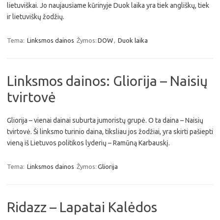
lietuviškai. Jo naujausiame kūrinyje Duok laika yra tiek angliškų, tiek
ir lietuviškų žodžių.
Tema:
Linksmos dainos
Žymos:
DOW
,
Duok laika
Linksmos dainos: Gliorija – Naisių
tvirtovė
Gliorija – vienai dainai suburta jumoristų grupė. O ta daina – Naisių
tvirtovė. Ši linksmo turinio daina, tiksliau jos žodžiai, yra skirti pašiepti
vieną iš Lietuvos politikos lyderių – Ramūną Karbauskį.
Tema:
Linksmos dainos
Žymos:
Gliorija
Ridazz – Lapatai Kalėdos