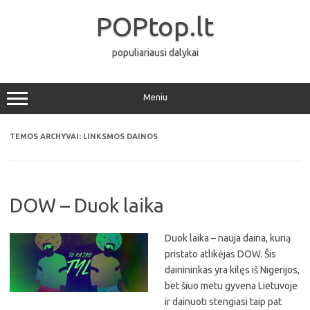
Pereiti
prie
POPtop.lt
turinio
populiariausi dalykai
Meniu
TEMOS ARCHYVAI:
LINKSMOS DAINOS
DOW – Duok laika
Duok laika – nauja daina, kurią
pristato atlikėjas DOW. Šis
dainininkas yra kilęs iš Nigerijos,
bet šiuo metu gyvena Lietuvoje
ir dainuoti stengiasi taip pat