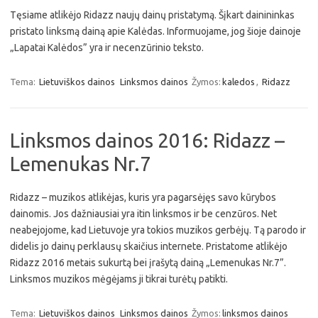
Tęsiame atlikėjo Ridazz naujų dainų pristatymą. Šįkart dainininkas
pristato linksmą dainą apie Kalėdas. Informuojame, jog šioje dainoje
„Lapatai Kalėdos” yra ir necenzūrinio teksto.
Tema:
Lietuviškos dainos
Linksmos dainos
Žymos:
kaledos
,
Ridazz
Linksmos dainos 2016: Ridazz –
Lemenukas Nr.7
Ridazz – muzikos atlikėjas, kuris yra pagarsėjęs savo kūrybos
dainomis. Jos dažniausiai yra itin linksmos ir be cenzūros. Net
neabejojome, kad Lietuvoje yra tokios muzikos gerbėjų. Tą parodo ir
didelis jo dainų perklausų skaičius internete. Pristatome atlikėjo
Ridazz 2016 metais sukurtą bei įrašytą dainą „Lemenukas Nr.7”.
Linksmos muzikos mėgėjams ji tikrai turėtų patikti.
Tema:
Lietuviškos dainos
Linksmos dainos
Žymos:
linksmos dainos