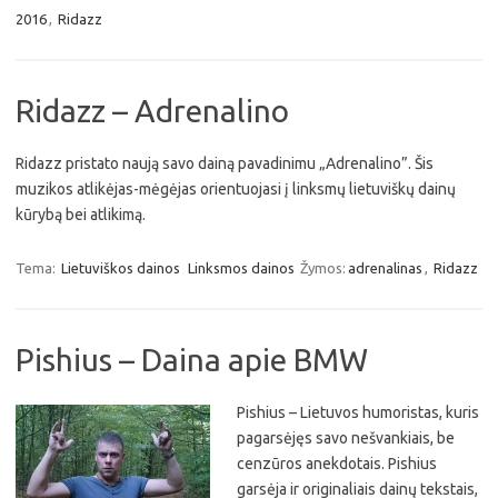
2016
,
Ridazz
Ridazz – Adrenalino
Ridazz pristato naują savo dainą pavadinimu „Adrenalino”. Šis
muzikos atlikėjas-mėgėjas orientuojasi į linksmų lietuviškų dainų
kūrybą bei atlikimą.
Tema:
Lietuviškos dainos
Linksmos dainos
Žymos:
adrenalinas
,
Ridazz
Pishius – Daina apie BMW
Pishius – Lietuvos humoristas, kuris
pagarsėjęs savo nešvankiais, be
cenzūros anekdotais. Pishius
garsėja ir originaliais dainų tekstais,