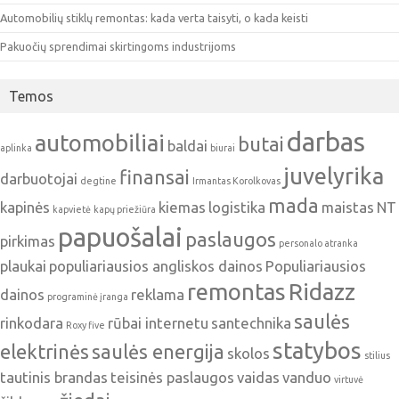
Automobilių stiklų remontas: kada verta taisyti, o kada keisti
Pakuočių sprendimai skirtingoms industrijoms
Temos
darbas
automobiliai
butai
baldai
aplinka
biurai
juvelyrika
finansai
darbuotojai
degtine
Irmantas Korolkovas
mada
kapinės
kiemas
logistika
maistas
NT
kapvietė
kapų priežiūra
papuošalai
paslaugos
pirkimas
personalo atranka
plaukai
populiariausios angliskos dainos
Populiariausios
remontas
Ridazz
dainos
reklama
programinė įranga
saulės
rinkodara
rūbai internetu
santechnika
Roxy five
statybos
elektrinės
saulės energija
skolos
stilius
tautinis brandas
teisinės paslaugos
vaidas
vanduo
virtuvė