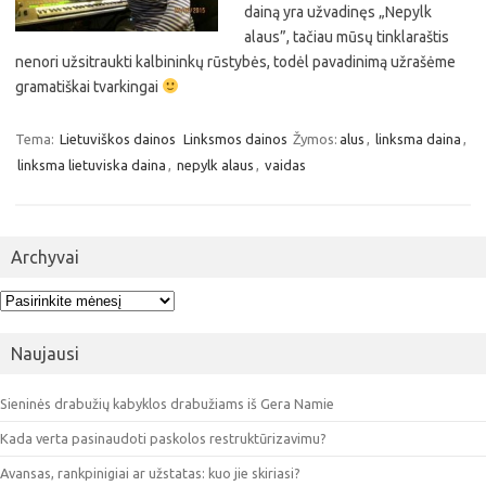
dainą yra užvadinęs „Nepylk
alaus”, tačiau mūsų tinklaraštis
nenori užsitraukti kalbininkų rūstybės, todėl pavadinimą užrašėme
gramatiškai tvarkingai
Tema:
Lietuviškos dainos
Linksmos dainos
Žymos:
alus
,
linksma daina
,
linksma lietuviska daina
,
nepylk alaus
,
vaidas
Archyvai
Archyvai
Naujausi
Sieninės drabužių kabyklos drabužiams iš Gera Namie
Kada verta pasinaudoti paskolos restruktūrizavimu?
Avansas, rankpinigiai ar užstatas: kuo jie skiriasi?