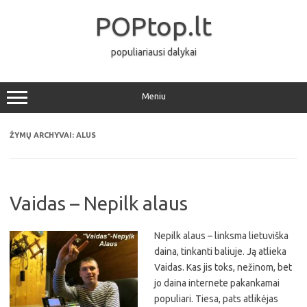
Pereiti
prie
POPtop.lt
turinio
populiariausi dalykai
Meniu
ŽYMŲ ARCHYVAI:
ALUS
Vaidas – Nepilk alaus
Nepilk alaus – linksma lietuviška
daina, tinkanti baliuje. Ją atlieka
Vaidas. Kas jis toks, nežinom, bet
jo daina internete pakankamai
populiari. Tiesa, pats atlikėjas