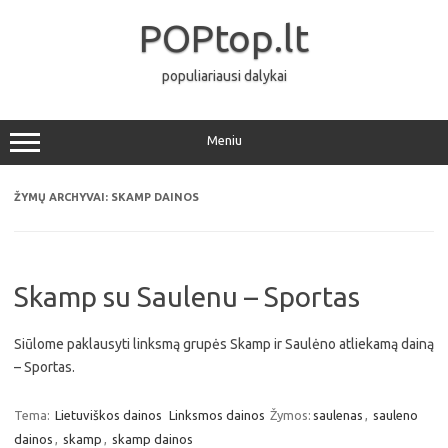
Pereiti
prie
POPtop.lt
turinio
populiariausi dalykai
Meniu
ŽYMŲ ARCHYVAI:
SKAMP DAINOS
Skamp su Saulenu – Sportas
Siūlome paklausyti linksmą grupės Skamp ir Saulėno atliekamą dainą
– Sportas.
Tema:
Lietuviškos dainos
Linksmos dainos
Žymos:
saulenas
,
sauleno
dainos
,
skamp
,
skamp dainos