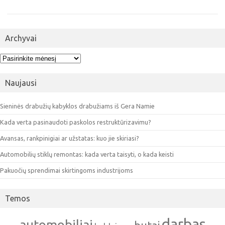
Archyvai
Archyvai
Naujausi
Sieninės drabužių kabyklos drabužiams iš Gera Namie
Kada verta pasinaudoti paskolos restruktūrizavimu?
Avansas, rankpinigiai ar užstatas: kuo jie skiriasi?
Automobilių stiklų remontas: kada verta taisyti, o kada keisti
Pakuočių sprendimai skirtingoms industrijoms
Temos
darbas
automobiliai