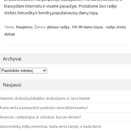
klausydami internetu ir visame pasaulyje. Pristatome šios radijo
stoties lietuvišką ir bendrą populiariausių dainų topą.
Tema:
Naujienos
Žymos:
alytaus radija
,
FM 99 dainu topai
,
radijo stotis
alytuje
Archyvai
Archyvai
Naujausi
Sieninės drabužių kabyklos drabužiams iš Gera Namie
Kada verta pasinaudoti paskolos restruktūrizavimu?
Avansas, rankpinigiai ar užstatas: kuo jie skiriasi?
Automobilių stiklų remontas: kada verta taisyti, o kada keisti