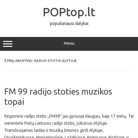
Pereiti
prie
POPtop.lt
turinio
populiariausi dalykai
Meniu
ŽYMŲ ARCHYVAI:
RADIJO STOTIS ALYTUJE
FM 99 radijo stoties muzikos
topai
Regioninė radijo stotis „FM99” jau gyvuoja daugiau, kaip 17 metų. Tai
vienintelė Pietų Lietuvos radijo stotis, įsikūrusi Alytuje.
Transliuojamas laidas ir muziką žmonės girdi Alytuje,
Druskininkuose, Marijampolėje, Lazdijuose, Prienuose, Birštone, o