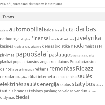
Pakuočių sprendimai skirtingoms industrijoms
Temos
darbas
automobiliai
butai
baldai
aplinka
biurai
juvelyrika
finansai
darbuotojai
degtine
Irmantas Korolkovas
mada
kapinės
kiemas
logistika
maistas
NT
kapvietė
kapų priežiūra
papuošalai
paslaugos
pirkimas
personalo atranka
plaukai
populiariausios angliskos dainos
Populiariausios
remontas
Ridazz
dainos
reklama
programinė įranga
saulės
rinkodara
rūbai internetu
santechnika
Roxy five
statybos
elektrinės
saulės energija
skolos
stilius
tautinis brandas
teisinės paslaugos
vaidas
vanduo
virtuvė
žiedai
šildymas