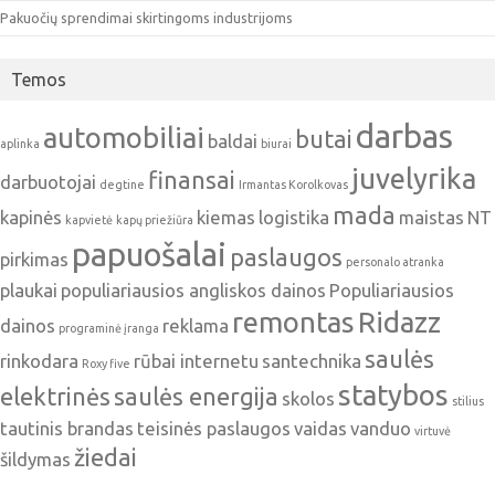
Pakuočių sprendimai skirtingoms industrijoms
Temos
darbas
automobiliai
butai
baldai
aplinka
biurai
juvelyrika
finansai
darbuotojai
degtine
Irmantas Korolkovas
mada
kapinės
kiemas
logistika
maistas
NT
kapvietė
kapų priežiūra
papuošalai
paslaugos
pirkimas
personalo atranka
plaukai
populiariausios angliskos dainos
Populiariausios
remontas
Ridazz
dainos
reklama
programinė įranga
saulės
rinkodara
rūbai internetu
santechnika
Roxy five
statybos
elektrinės
saulės energija
skolos
stilius
tautinis brandas
teisinės paslaugos
vaidas
vanduo
virtuvė
žiedai
šildymas