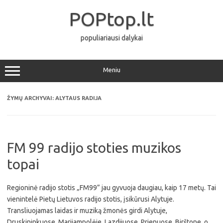
Pereiti
prie
POPtop.lt
turinio
populiariausi dalykai
Meniu
ŽYMŲ ARCHYVAI:
ALYTAUS RADIJA
FM 99 radijo stoties muzikos
topai
Regioninė radijo stotis „FM99” jau gyvuoja daugiau, kaip 17 metų. Tai
vienintelė Pietų Lietuvos radijo stotis, įsikūrusi Alytuje.
Transliuojamas laidas ir muziką žmonės girdi Alytuje,
Druskininkuose, Marijampolėje, Lazdijuose, Prienuose, Birštone, o