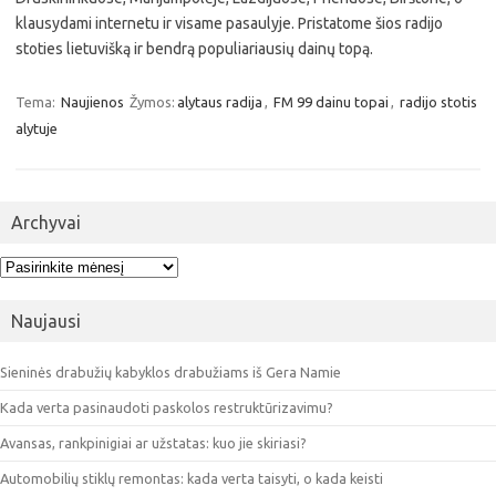
klausydami internetu ir visame pasaulyje. Pristatome šios radijo
stoties lietuvišką ir bendrą populiariausių dainų topą.
Tema:
Naujienos
Žymos:
alytaus radija
,
FM 99 dainu topai
,
radijo stotis
alytuje
Archyvai
Archyvai
Naujausi
Sieninės drabužių kabyklos drabužiams iš Gera Namie
Kada verta pasinaudoti paskolos restruktūrizavimu?
Avansas, rankpinigiai ar užstatas: kuo jie skiriasi?
Automobilių stiklų remontas: kada verta taisyti, o kada keisti