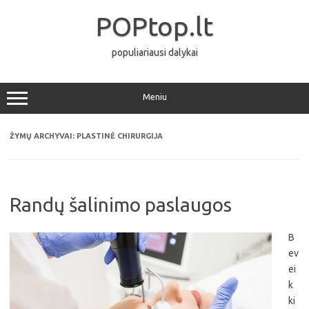
Pereiti
prie
POPtop.lt
turinio
populiariausi dalykai
Meniu
ŽYMŲ ARCHYVAI:
PLASTINĖ CHIRURGIJA
Randų šalinimo paslaugos
B
ev
ei
k
ki