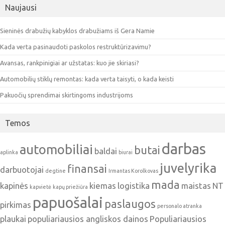
Naujausi
Sieninės drabužių kabyklos drabužiams iš Gera Namie
Kada verta pasinaudoti paskolos restruktūrizavimu?
Avansas, rankpinigiai ar užstatas: kuo jie skiriasi?
Automobilių stiklų remontas: kada verta taisyti, o kada keisti
Pakuočių sprendimai skirtingoms industrijoms
Temos
darbas
automobiliai
butai
baldai
aplinka
biurai
juvelyrika
finansai
darbuotojai
degtine
Irmantas Korolkovas
mada
kapinės
kiemas
logistika
maistas
NT
kapvietė
kapų priežiūra
papuošalai
paslaugos
pirkimas
personalo atranka
plaukai
populiariausios angliskos dainos
Populiariausios