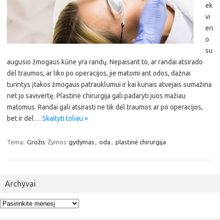
ek
vi
en
o
su
augusio žmogaus kūne yra randų. Nepaisant to, ar randai atsirado
dėl traumos, ar liko po operacijos, jie matomi ant odos, dažnai
turintys įtakos žmogaus patrauklumui ir kai kuriais atvejais sumažina
net jo savivertę. Plastinė chirurgija gali padaryti juos mažiau
matomus. Randai gali atsirasti ne tik dėl traumos ar po operacijos,
bet ir dėl…
Skaityti toliau »
Tema:
Grožis
Žymos:
gydymas
,
oda
,
plastinė chirurgija
Archyvai
Archyvai