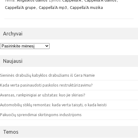
Tema:
Angliškos dainos
Žymos:
Cappella'A
,
Cappella'A dainos
,
Cappella'A grupe
,
Cappella'A mp3
,
Cappella'A muzika
Archyvai
Archyvai
Naujausi
Sieninės drabužių kabyklos drabužiams iš Gera Namie
Kada verta pasinaudoti paskolos restruktūrizavimu?
Avansas, rankpinigiai ar užstatas: kuo jie skiriasi?
Automobilių stiklų remontas: kada verta taisyti, o kada keisti
Pakuočių sprendimai skirtingoms industrijoms
Temos