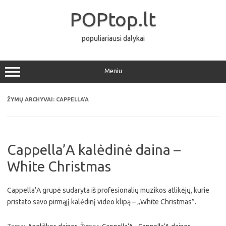
Pereiti
prie
POPtop.lt
turinio
populiariausi dalykai
Meniu
ŽYMŲ ARCHYVAI:
CAPPELLA’A
Cappella’A kalėdinė daina –
White Christmas
Cappella’A grupė sudaryta iš profesionalių muzikos atlikėjų, kurie
pristato savo pirmąjį kalėdinį video klipą – „White Christmas”.