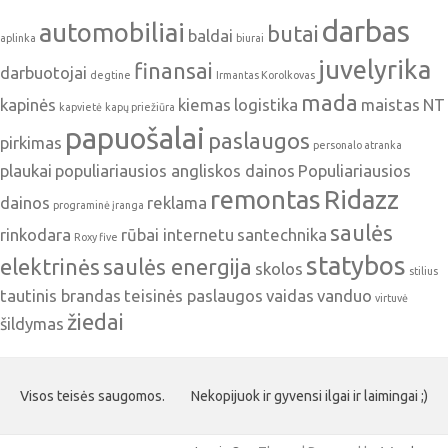
darbas
automobiliai
butai
baldai
aplinka
biurai
juvelyrika
finansai
darbuotojai
degtine
Irmantas Korolkovas
mada
kapinės
kiemas
logistika
maistas
NT
kapvietė
kapų priežiūra
papuošalai
paslaugos
pirkimas
personalo atranka
plaukai
populiariausios angliskos dainos
Populiariausios
remontas
Ridazz
dainos
reklama
programinė įranga
saulės
rinkodara
rūbai internetu
santechnika
Roxy five
statybos
elektrinės
saulės energija
skolos
stilius
tautinis brandas
teisinės paslaugos
vaidas
vanduo
virtuvė
žiedai
šildymas
Visos teisės saugomos.
Nekopijuok ir gyvensi ilgai ir laimingai ;)