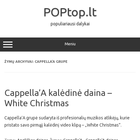
Pereiti
prie
POPtop.lt
turinio
populiariausi dalykai
Meniu
ŽYMŲ ARCHYVAI:
CAPPELLA’A GRUPE
Cappella’A kalėdinė daina –
White Christmas
Cappella’A grupė sudaryta iš profesionalių muzikos atlikėjų, kurie
pristato savo pirmąjį kalėdinį video klipą – „White Christmas”.