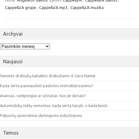
Tema:
Angliškos dainos
Žymos:
Cappella'A
,
Cappella'A dainos
,
Cappella'A grupe
,
Cappella'A mp3
,
Cappella'A muzika
Archyvai
Archyvai
Naujausi
Sieninės drabužių kabyklos drabužiams iš Gera Namie
Kada verta pasinaudoti paskolos restruktūrizavimu?
Avansas, rankpinigiai ar užstatas: kuo jie skiriasi?
Automobilių stiklų remontas: kada verta taisyti, o kada keisti
Pakuočių sprendimai skirtingoms industrijoms
Temos