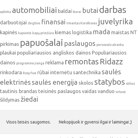
darbas
automobiliai
butai
baldai
aplinka
biurai
juvelyrika
finansai
darbuotojai
degtine
Irmantas Korolkovas
mada
kapinės
kiemas
logistika
maistas
NT
kapvietė
kapų priežiūra
papuošalai
paslaugos
pirkimas
personalo atranka
plaukai
populiariausios angliskos dainos
Populiariausios
remontas
Ridazz
dainos
reklama
programinė įranga
saulės
rinkodara
rūbai internetu
santechnika
Roxy five
statybos
elektrinės
saulės energija
skolos
stilius
tautinis brandas
teisinės paslaugos
vaidas
vanduo
virtuvė
žiedai
šildymas
Visos teisės saugomos.
Nekopijuok ir gyvensi ilgai ir laimingai ;)