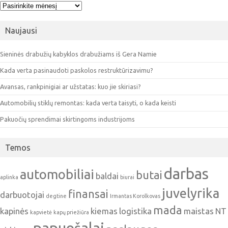
Archyvai
Naujausi
Sieninės drabužių kabyklos drabužiams iš Gera Namie
Kada verta pasinaudoti paskolos restruktūrizavimu?
Avansas, rankpinigiai ar užstatas: kuo jie skiriasi?
Automobilių stiklų remontas: kada verta taisyti, o kada keisti
Pakuočių sprendimai skirtingoms industrijoms
Temos
darbas
automobiliai
butai
baldai
aplinka
biurai
juvelyrika
finansai
darbuotojai
degtine
Irmantas Korolkovas
mada
kapinės
kiemas
logistika
maistas
NT
kapvietė
kapų priežiūra