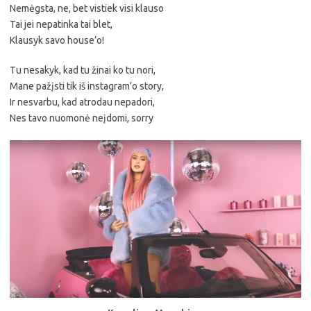
Nemėgsta, ne, bet vistiek visi klauso
Tai jei nepatinka tai blet,
Klausyk savo house’o!
Tu nesakyk, kad tu žinai ko tu nori,
Mane pažįsti tik iš instagram’o story,
Ir nesvarbu, kad atrodau nepadori,
Nes tavo nuomonė neįdomi, sorry