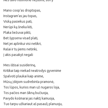
Nes tavo nuomonė neįdomi, sorry
Mano coop’as droptopas,
Instagram’as jau topas,
Viską pasiekus pati,
Nerūpi ką šneka kiti,
Plaka liežuvai pikti,
Bet šypsena visad plati,
Net jei aplinkui visi netikri,
Rašai ir tu jiems netinki,
Į akis pasakyt negali
Mes ištisai susiderinę,
Kritikai taip niekad neatrodys gyvenime
Spalvoti plaukai kaip anime,
Mūsų įdėjom sudrebinta pramonė,
Tos lūpos, kurios man už nugaros loja,
Tos pačios man šikną bučiuoja,
Pavydo košmarai jas naktį kamuoja,
Tuo tarpu užkariaut aš pasaulį planuoju,