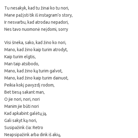
Tu nesakyk, kad tu žinai ko tu nori,
Mane pažįsti tik iš instagram’o story,
Ir nesvarbu, kad atrodau nepadori,
Nes tavo nuomonė neįdomi, sorry
Visi šneka, sako, kad žino ko nori,
Mano, kad žino kaip turim atrodyt,
Kaip turim elgtis,
Man taip atsibodo,
Mano, kad žino ką turim galvot,
Mano, kad žino kaip turim dainuot,
Peikia kokį pavyzdį rodom,
Bet tiesą sakant man,
O jie nori, nori, nori
Manim jie būti nori
Kad apkabint galėtų ją,
Gali sakyt ką nori,
Susipažink čia: Retro
Neapsipažink arba dink iš akių,