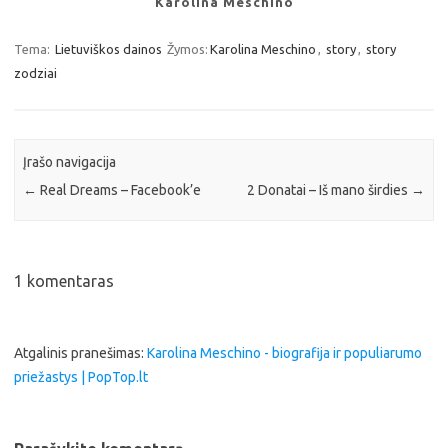
Karolina Meschino
Tema:
Lietuviškos dainos
Žymos:
Karolina Meschino
,
story
,
story
zodziai
Įrašo navigacija
←
Real Dreams – Facebook’e
2 Donatai – Iš mano širdies
→
1 komentaras
Atgalinis pranešimas:
Karolina Meschino - biografija ir populiarumo
priežastys | PopTop.lt