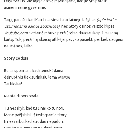
Daškevičius. Viešojoje erdvėje įvardijama, kad jie yra pora ir
asmeniniame gyvenime.
Taigi, panašu, kad Karolina Meschino laimėjo lažybas
(apie kurias
užsimenama dainos žodžiuose)
, nes Story dainos vaizdo klipas
Youtube.com
svetainėje buvo peržiūrėtas daugiau kaip 1 milijoną
kartų. Tokį peržiūrų skaičių atlikėjai pavyko pasiekti per kiek daugiau
nei mėnesį laiko.
Story žodžiai
Remi, sporinam, kad nemokėdama
dainuot vis tiek surinksiu lemą wievsų
Tai tiksliai!
Niente di personale
Tu nesakyk, kad tu žinai ko tu nori,
Mane pažįsti tik iš instagram’o story,
Ir nesvarbu, kad atrodau nepadori,