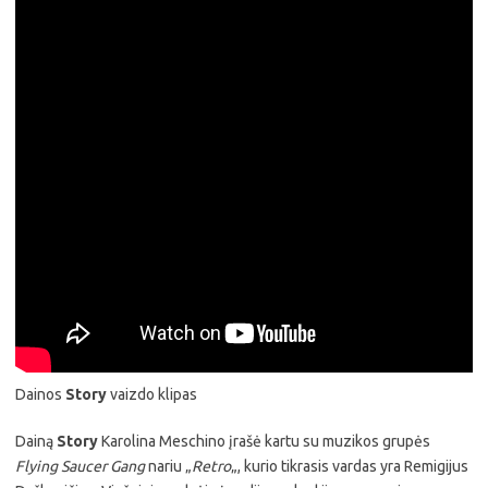
Dainos
Story
vaizdo klipas
Dainą
Story
Karolina Meschino įrašė kartu su muzikos grupės
Flying Saucer Gang
nariu „
Retro
„, kurio tikrasis vardas yra Remigijus