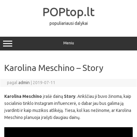
Pereiti
prie
POPtop.lt
turinio
populiariausi dalykai
Meniu
Karolina Meschino – Story
pagal
admin
|
2019-07-11
Karolina Meschino
įrašė dainą
Story
. Ankščiau ji buvo žinoma, kaip
socialinio tinklo Instagram influencerė, o dabar jau bus galima ją
įvardinti ir kaip muzikos atlikėją. Tiesa, kol kas nežinome, ar Karolina
Meschino planuoja įrašyti daugiau dainų.