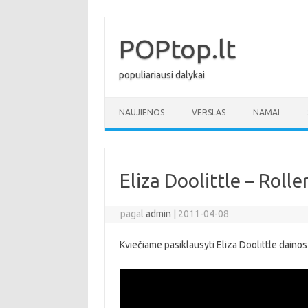
Pereiti
prie
turinio
POPtop.lt
populiariausi dalykai
NAUJIENOS
VERSLAS
NAMAI
Eliza Doolittle – Roll
pagal
admin
|
2011-04-08
Kviečiame pasiklausyti Eliza Doolittle daino