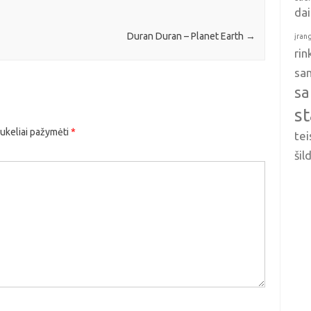
da
Duran Duran – Planet Earth
→
įran
ri
sa
sa
s
aukeliai pažymėti
*
tei
ši