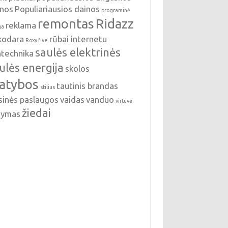
inos
Populiariausios dainos
programinė
remontas
Ridazz
reklama
ga
nkodara
rūbai internetu
Roxy five
saulės elektrinės
ntechnika
ulės energija
skolos
tatybos
tautinis brandas
stilius
sinės paslaugos
vaidas
vanduo
virtuvė
žiedai
ldymas