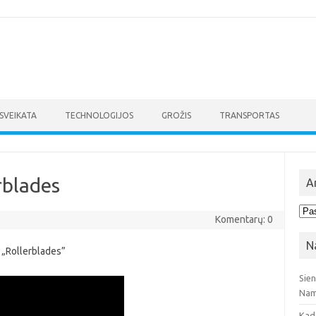
SVEIKATA
TECHNOLOGIJOS
GROŽIS
TRANSPORTAS
erblades
A
Arc
Komentarų: 0
N
s „Rollerblades”
Sie
Nam
Kad