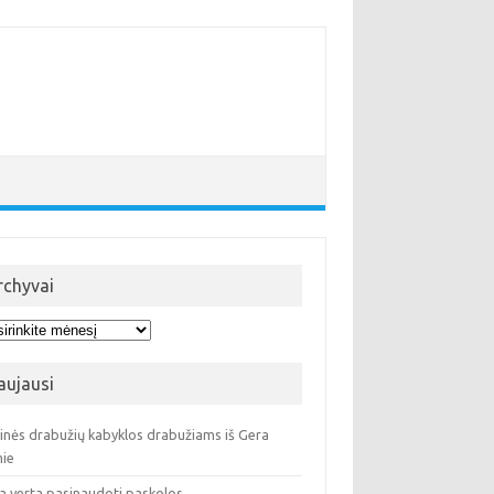
rchyvai
hyvai
aujausi
ninės drabužių kabyklos drabužiams iš Gera
ie
a verta pasinaudoti paskolos