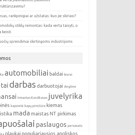
truktūrizavimu?
sas, rankpinigiai ar užstatas: kuo jie skiriasi?
mobilių stiklų remontas: kada verta taisyti, o
 keisti
uočių sprendimai skirtingoms industrijoms
emos
automobiliai
baldai
nka
biurai
darbas
tai
darbuotojai
degtine
juvelyrika
nansai
Irmantas Korolkovas
pinės
kiemas
kapvietė
kapų priežiūra
mada
istika
maistas
NT pirkimas
apuošalai
paslaugos
personalo
plaukai
populiariausios angliskos
nka