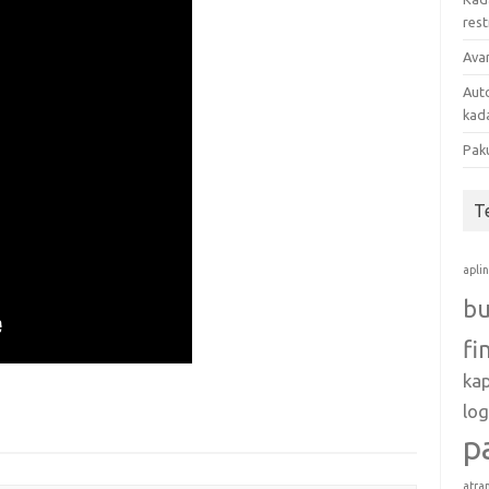
res
Avan
Auto
kada
Pak
T
apli
bu
fi
ka
log
p
atra