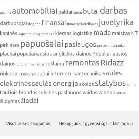
darbas
automobiliai
butai
baldai
aplinka
biurai
juvelyrika
finansai
darbuotojai
degtine
Irmantas Korolkovas
mada
kapinės
kiemas
logistika
maistas
NT
kapvietė
kapų priežiūra
papuošalai
paslaugos
pirkimas
personalo atranka
plaukai
populiariausios angliskos dainos
Populiariausios
remontas
Ridazz
dainos
reklama
programinė įranga
saulės
rinkodara
rūbai internetu
santechnika
Roxy five
statybos
elektrinės
saulės energija
skolos
stilius
tautinis brandas
teisinės paslaugos
vaidas
vanduo
virtuvė
žiedai
šildymas
Visos teisės saugomos.
Nekopijuok ir gyvensi ilgai ir laimingai ;)