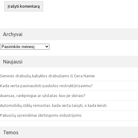
Archyvai
Archyvai
Naujausi
Sieninės drabužių kabyklos drabužiams iš Gera Namie
Kada verta pasinaudoti paskolos restruktūrizavimu?
Avansas, rankpinigiai ar užstatas: kuo jie skiriasi?
Automobilių stiklų remontas: kada verta taisyti, o kada keisti
Pakuočių sprendimai skirtingoms industrijoms
Temos