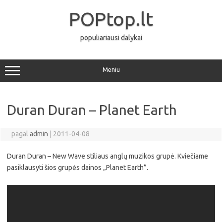
Pereiti
prie
POPtop.lt
turinio
populiariausi dalykai
Meniu
Duran Duran – Planet Earth
pagal
admin
|
2011-04-08
Duran Duran – New Wave stiliaus anglų muzikos grupė. Kviečiame
pasiklausyti šios grupės dainos „Planet Earth”.