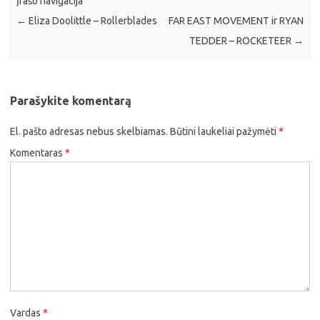
Įrašo navigacija
←
Eliza Doolittle – Rollerblades
FAR EAST MOVEMENT ir RYAN
TEDDER – ROCKETEER
→
Parašykite komentarą
El. pašto adresas nebus skelbiamas.
Būtini laukeliai pažymėti
*
Komentaras
*
Vardas
*