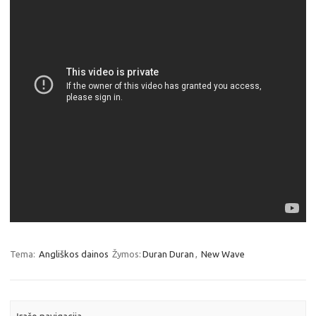
Tema:
Angliškos dainos
Žymos:
Duran Duran
,
New Wave