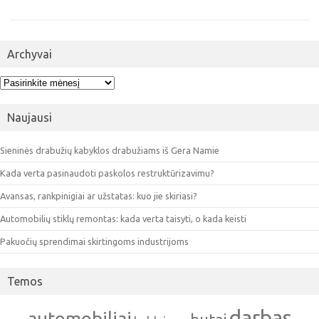
Archyvai
Archyvai
Naujausi
Sieninės drabužių kabyklos drabužiams iš Gera Namie
Kada verta pasinaudoti paskolos restruktūrizavimu?
Avansas, rankpinigiai ar užstatas: kuo jie skiriasi?
Automobilių stiklų remontas: kada verta taisyti, o kada keisti
Pakuočių sprendimai skirtingoms industrijoms
Temos
darbas
automobiliai