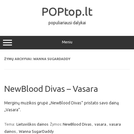
Pereiti
prie
POPtop.lt
turinio
populiariausi dalykai
Meniu
ŽYMŲ ARCHYVAI:
WANNA SUGARDADDY
NewBlood Divas – Vasara
Merginų muzikos grupė „NewBlood Divas” pristato savo dainą
„Vasara”.
Tema:
Lietuviškos dainos
Žymos:
NewBlood Divas
,
vasara
,
vasara
dainos
,
Wanna SugarDaddy