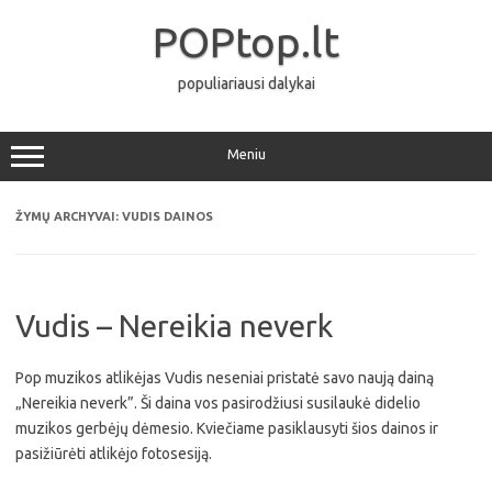
Pereiti
prie
POPtop.lt
turinio
populiariausi dalykai
Meniu
ŽYMŲ ARCHYVAI:
VUDIS DAINOS
Vudis – Nereikia neverk
Pop muzikos atlikėjas Vudis neseniai pristatė savo naują dainą
„Nereikia neverk”. Ši daina vos pasirodžiusi susilaukė didelio
muzikos gerbėjų dėmesio. Kviečiame pasiklausyti šios dainos ir
pasižiūrėti atlikėjo fotosesiją.