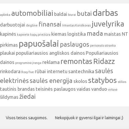
darbas
automobiliai
butai
baldai
aplinka
biurai
juvelyrika
finansai
darbuotojai
degtine
Irmantas Korolkovas
mada
kapinės
kiemas
logistika
maistas
NT
kapvietė
kapų priežiūra
papuošalai
paslaugos
pirkimas
personalo atranka
plaukai
populiariausios angliskos dainos
Populiariausios
remontas
Ridazz
dainos
reklama
programinė įranga
saulės
rinkodara
rūbai internetu
santechnika
Roxy five
statybos
elektrinės
saulės energija
skolos
stilius
tautinis brandas
teisinės paslaugos
vaidas
vanduo
virtuvė
žiedai
šildymas
Visos teisės saugomos.
Nekopijuok ir gyvensi ilgai ir laimingai ;)