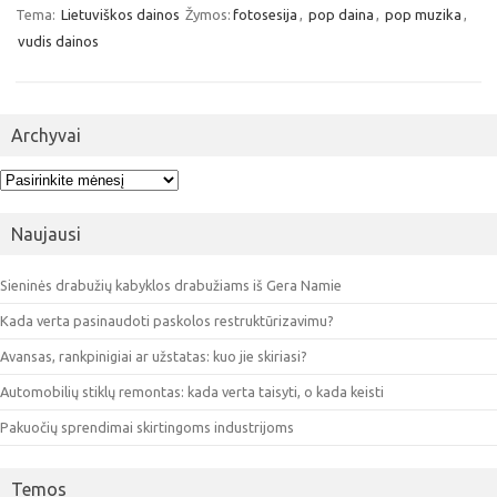
Tema:
Lietuviškos dainos
Žymos:
fotosesija
,
pop daina
,
pop muzika
,
vudis dainos
Archyvai
Archyvai
Naujausi
Sieninės drabužių kabyklos drabužiams iš Gera Namie
Kada verta pasinaudoti paskolos restruktūrizavimu?
Avansas, rankpinigiai ar užstatas: kuo jie skiriasi?
Automobilių stiklų remontas: kada verta taisyti, o kada keisti
Pakuočių sprendimai skirtingoms industrijoms
Temos