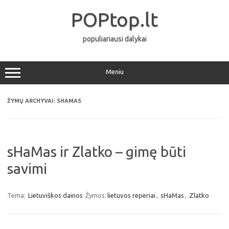
Pereiti
prie
POPtop.lt
turinio
populiariausi dalykai
Meniu
ŽYMŲ ARCHYVAI:
SHAMAS
sHaMas ir Zlatko – gimę būti
savimi
Tema:
Lietuviškos dainos
Žymos:
lietuvos reperiai
,
sHaMas
,
Zlatko