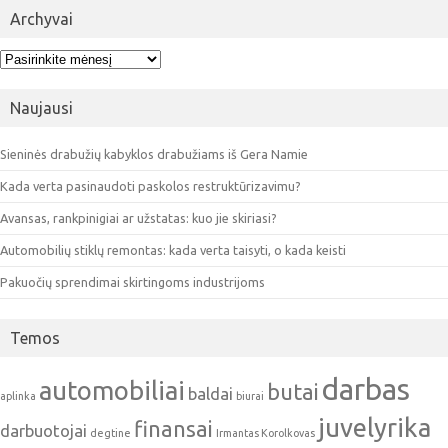
Archyvai
Archyvai
Naujausi
Sieninės drabužių kabyklos drabužiams iš Gera Namie
Kada verta pasinaudoti paskolos restruktūrizavimu?
Avansas, rankpinigiai ar užstatas: kuo jie skiriasi?
Automobilių stiklų remontas: kada verta taisyti, o kada keisti
Pakuočių sprendimai skirtingoms industrijoms
Temos
darbas
automobiliai
butai
baldai
aplinka
biurai
juvelyrika
finansai
darbuotojai
degtine
Irmantas Korolkovas