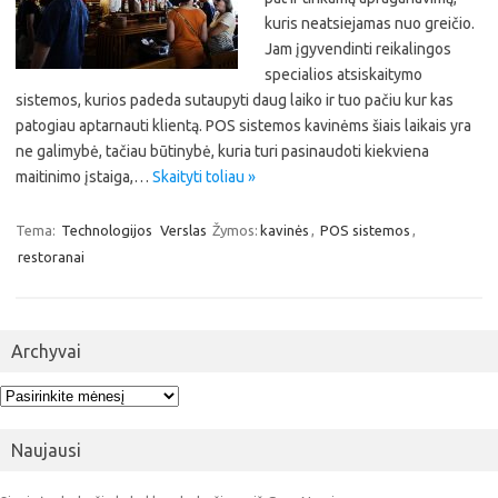
kuris neatsiejamas nuo greičio.
Jam įgyvendinti reikalingos
specialios atsiskaitymo
sistemos, kurios padeda sutaupyti daug laiko ir tuo pačiu kur kas
patogiau aptarnauti klientą. POS sistemos kavinėms šiais laikais yra
ne galimybė, tačiau būtinybė, kuria turi pasinaudoti kiekviena
maitinimo įstaiga,…
Skaityti toliau »
Tema:
Technologijos
Verslas
Žymos:
kavinės
,
POS sistemos
,
restoranai
Archyvai
Archyvai
Naujausi