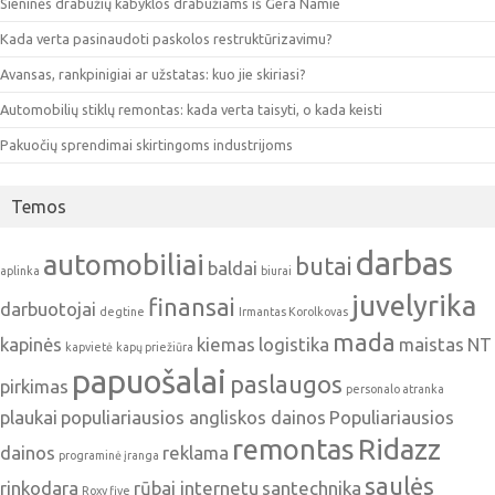
Sieninės drabužių kabyklos drabužiams iš Gera Namie
Kada verta pasinaudoti paskolos restruktūrizavimu?
Avansas, rankpinigiai ar užstatas: kuo jie skiriasi?
Automobilių stiklų remontas: kada verta taisyti, o kada keisti
Pakuočių sprendimai skirtingoms industrijoms
Temos
darbas
automobiliai
butai
baldai
aplinka
biurai
juvelyrika
finansai
darbuotojai
degtine
Irmantas Korolkovas
mada
kapinės
kiemas
logistika
maistas
NT
kapvietė
kapų priežiūra
papuošalai
paslaugos
pirkimas
personalo atranka
plaukai
populiariausios angliskos dainos
Populiariausios
remontas
Ridazz
dainos
reklama
programinė įranga
saulės
rinkodara
rūbai internetu
santechnika
Roxy five