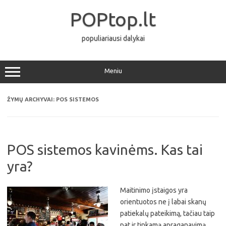
Pereiti
prie
POPtop.lt
turinio
populiariausi dalykai
Meniu
ŽYMŲ ARCHYVAI:
POS SISTEMOS
POS sistemos kavinėms. Kas tai
yra?
Maitinimo įstaigos yra
orientuotos ne į labai skanų
patiekalų pateikimą, tačiau taip
pat ir tinkamą apraganavimą,