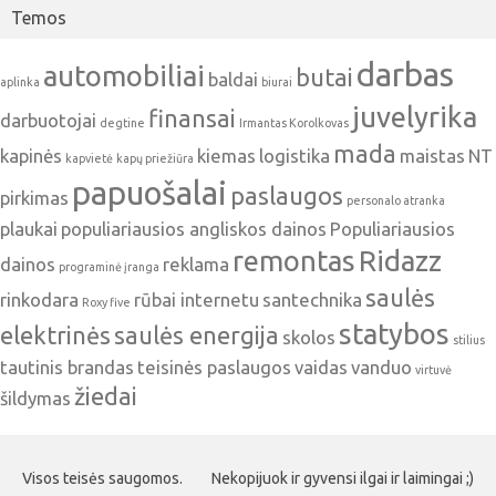
Temos
darbas
automobiliai
butai
baldai
aplinka
biurai
juvelyrika
finansai
darbuotojai
degtine
Irmantas Korolkovas
mada
kapinės
kiemas
logistika
maistas
NT
kapvietė
kapų priežiūra
papuošalai
paslaugos
pirkimas
personalo atranka
plaukai
populiariausios angliskos dainos
Populiariausios
remontas
Ridazz
dainos
reklama
programinė įranga
saulės
rinkodara
rūbai internetu
santechnika
Roxy five
statybos
elektrinės
saulės energija
skolos
stilius
tautinis brandas
teisinės paslaugos
vaidas
vanduo
virtuvė
žiedai
šildymas
Visos teisės saugomos.
Nekopijuok ir gyvensi ilgai ir laimingai ;)