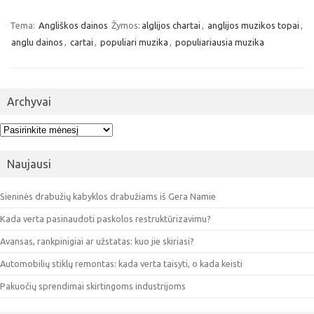
Tema:
Angliškos dainos
Žymos:
alglijos chartai
,
anglijos muzikos topai
,
anglu dainos
,
cartai
,
populiari muzika
,
populiariausia muzika
Archyvai
Archyvai
Naujausi
Sieninės drabužių kabyklos drabužiams iš Gera Namie
Kada verta pasinaudoti paskolos restruktūrizavimu?
Avansas, rankpinigiai ar užstatas: kuo jie skiriasi?
Automobilių stiklų remontas: kada verta taisyti, o kada keisti
Pakuočių sprendimai skirtingoms industrijoms