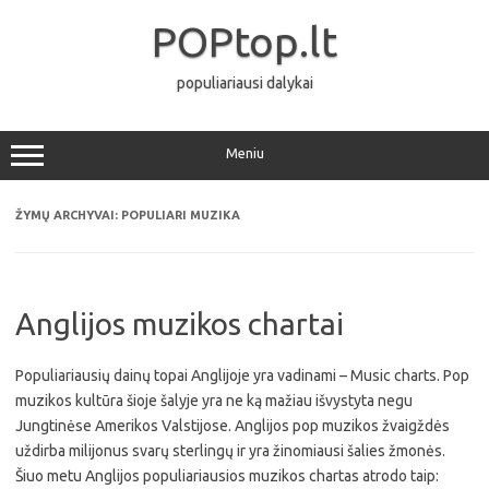
Pereiti
prie
POPtop.lt
turinio
populiariausi dalykai
Meniu
ŽYMŲ ARCHYVAI:
POPULIARI MUZIKA
Anglijos muzikos chartai
Populiariausių dainų topai Anglijoje yra vadinami – Music charts. Pop
muzikos kultūra šioje šalyje yra ne ką mažiau išvystyta negu
Jungtinėse Amerikos Valstijose. Anglijos pop muzikos žvaigždės
uždirba milijonus svarų sterlingų ir yra žinomiausi šalies žmonės.
Šiuo metu Anglijos populiariausios muzikos chartas atrodo taip: