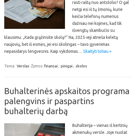
rasti raštą nuo antstolio? O gal
netgi esi iš tų žmonių, kurie
keičia telefonų numerius
dažniau nei kojines, kad tik
išvengtų skambučio su
klausimu: „Kada grąžinsite skolą?“ Na, 2025-ieji atneša keletą
naujovių, bet iš esmės, jei esi skolingas – tavo gyvenimas
nepasidarys lengvesnis. Kaip vykdomas…
Skaityti toliau »
Tema:
Verslas
Žymos:
finansai
,
pinigai
,
skolos
Buhalterinės apskaitos programa
palengvins ir paspartins
buhalterių darbą
Buhalterija – vienas iš kertinių
akmenukų versle. Joje nuolat