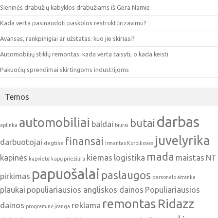
Sieninės drabužių kabyklos drabužiams iš Gera Namie
Kada verta pasinaudoti paskolos restruktūrizavimu?
Avansas, rankpinigiai ar užstatas: kuo jie skiriasi?
Automobilių stiklų remontas: kada verta taisyti, o kada keisti
Pakuočių sprendimai skirtingoms industrijoms
Temos
darbas
automobiliai
butai
baldai
aplinka
biurai
juvelyrika
finansai
darbuotojai
degtine
Irmantas Korolkovas
mada
kapinės
kiemas
logistika
maistas
NT
kapvietė
kapų priežiūra
papuošalai
paslaugos
pirkimas
personalo atranka
plaukai
populiariausios angliskos dainos
Populiariausios
remontas
Ridazz
dainos
reklama
programinė įranga