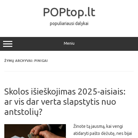
Pereiti
prie
POPtop.lt
turinio
populiariausi dalykai
Meniu
ŽYMŲ ARCHYVAI:
PINIGAI
Skolos išieškojimas 2025-aisiais:
ar vis dar verta slapstytis nuo
antstolių?
Žinote tą jausmą, kai vengi
atidaryti pašto dėžutę, nes bijai