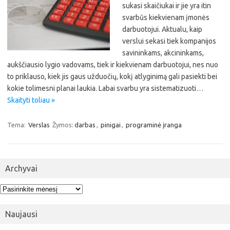
sukasi skaičiukai ir jie yra itin
svarbūs kiekvienam įmonės
darbuotojui. Aktualu, kaip
verslui sekasi tiek kompanijos
savininkams, akcininkams,
aukščiausio lygio vadovams, tiek ir kiekvienam darbuotojui, nes nuo
to priklauso, kiek jis gaus užduočių, kokį atlyginimą gali pasiekti bei
kokie tolimesni planai laukia. Labai svarbu yra sistematizuoti…
Skaityti toliau »
Tema:
Verslas
Žymos:
darbas
,
pinigai
,
programinė įranga
Archyvai
Archyvai
Naujausi