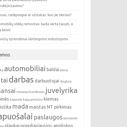
truktūrizavimu?
sas, rankpinigiai ar užstatas: kuo jie skiriasi?
mobilių stiklų remontas: kada verta taisyti, o
 keisti
uočių sprendimai skirtingoms industrijoms
emos
automobiliai
baldai
nka
biurai
darbas
tai
darbuotojai
degtine
juvelyrika
nansai
Irmantas Korolkovas
pinės
kiemas
kapvietė
kapų priežiūra
mada
istika
maistas
NT pirkimas
apuošalai
paslaugos
personalo
plaukai
populiariausios angliskos
nka