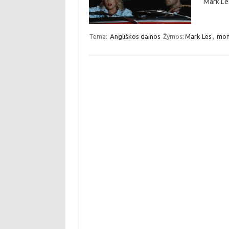
Mark Le
Tema:
Angliškos dainos
Žymos:
Mark Les
,
mon