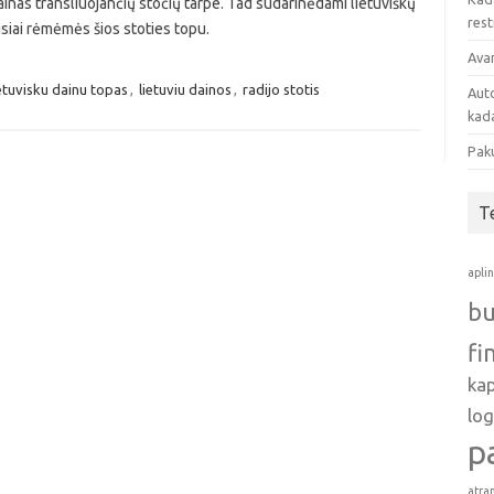
 dainas transliuojančių stočių tarpe. Tad sudarinėdami lietuviškų
res
siai rėmėmės šios stoties topu.
Avan
ietuvisku dainu topas
,
lietuviu dainos
,
radijo stotis
Auto
kada
Pak
T
apli
bu
fi
ka
log
p
atra