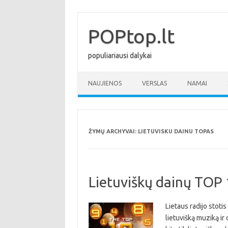
Pereiti
prie
turinio
POPtop.lt
populiariausi dalykai
NAUJIENOS
VERSLAS
NAMAI
ŽYMŲ ARCHYVAI:
LIETUVISKU DAINU TOPAS
Lietuviškų dainų TOP
Lietaus radijo stotis
lietuvišką muziką ir 