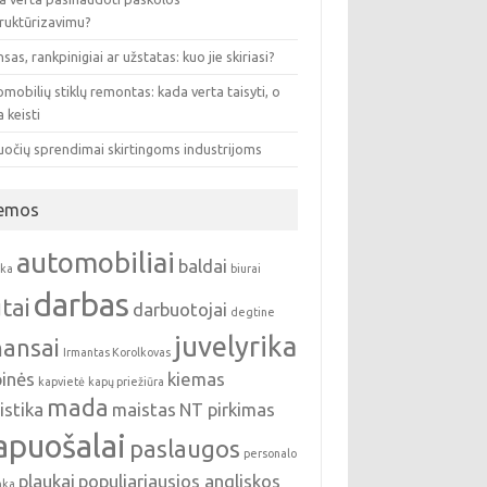
truktūrizavimu?
sas, rankpinigiai ar užstatas: kuo jie skiriasi?
mobilių stiklų remontas: kada verta taisyti, o
 keisti
uočių sprendimai skirtingoms industrijoms
emos
automobiliai
baldai
nka
biurai
darbas
tai
darbuotojai
degtine
juvelyrika
nansai
Irmantas Korolkovas
pinės
kiemas
kapvietė
kapų priežiūra
mada
istika
maistas
NT pirkimas
apuošalai
paslaugos
personalo
plaukai
populiariausios angliskos
nka