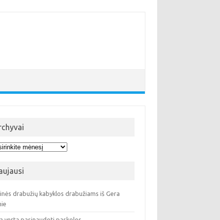
rchyvai
hyvai
aujausi
ninės drabužių kabyklos drabužiams iš Gera
ie
a verta pasinaudoti paskolos