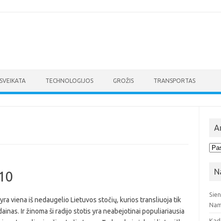
SVEIKATA
TECHNOLOGIJOS
GROŽIS
TRANSPORTAS
A
Arc
N
 10
Sie
 yra viena iš nedaugelio Lietuvos stočių, kurios transliuoja tik
Nam
dainas. Ir žinoma ši radijo stotis yra neabejotinai populiariausia
Kad