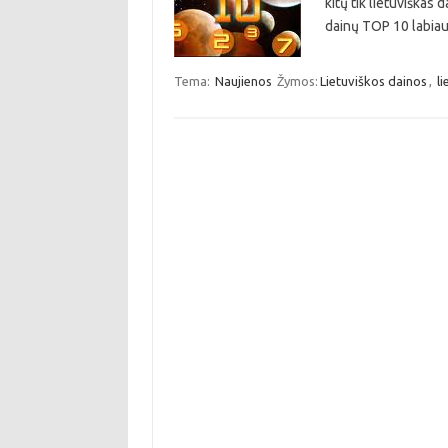
kitų tik lietuviškas
dainų TOP 10 labiau
Tema:
Naujienos
Žymos:
Lietuviškos dainos
,
l