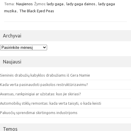
Tema:
Naujienos
Žymos:
lady gaga
,
lady gaga dainos
,
lady gaga
muzika
,
The Black Eyed Peas
Archyvai
Archyvai
Naujausi
Sieninės drabužių kabyklos drabužiams iš Gera Namie
Kada verta pasinaudoti paskolos restruktūrizavimu?
Avansas, rankpinigiai ar užstatas: kuo jie skiriasi?
Automobilių stiklų remontas: kada verta taisyti, o kada keisti
Pakuočių sprendimai skirtingoms industrijoms
Temos