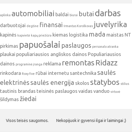
darbas
automobiliai
butai
baldai
aplinka
biurai
juvelyrika
finansai
darbuotojai
degtine
Irmantas Korolkovas
mada
kapinės
kiemas
logistika
maistas
NT
kapvietė
kapų priežiūra
papuošalai
paslaugos
pirkimas
personalo atranka
plaukai
populiariausios angliskos dainos
Populiariausios
remontas
Ridazz
dainos
reklama
programinė įranga
saulės
rinkodara
rūbai internetu
santechnika
Roxy five
statybos
elektrinės
saulės energija
skolos
stilius
tautinis brandas
teisinės paslaugos
vaidas
vanduo
virtuvė
žiedai
šildymas
Visos teisės saugomos.
Nekopijuok ir gyvensi ilgai ir laimingai ;)