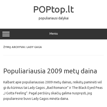
Pereiti
prie
POPtop.lt
turinio
populiariausi dalykai
Meniu
ŽYMŲ ARCHYVAI:
LADY GAGA
Populiariausia 2009 metų daina
Kalbant apie populiariausias 2009 metų dainas, reikėtų paminėti vėl
gi du kūrinius tai Lady Gagos „Bad Romance” ir The Black Eyed Peas
„I Gotta Feeling”. Pagal peržiūrų skaičių galima nuspręsti, jog
populiaresnė buvo Lady Gagos minėta daina.