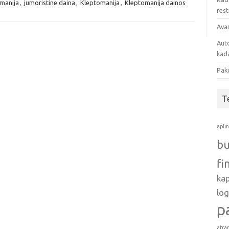
manija
,
jumoristine daina
,
Kleptomanija
,
Kleptomanija dainos
res
Avan
Auto
kada
Pak
T
apli
bu
fi
ka
log
p
atra