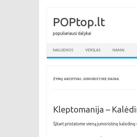
Pereiti
prie
turinio
POPtop.lt
populiariausi dalykai
NAUJIENOS
VERSLAS
NAMAI
ŽYMŲ ARCHYVAI:
JUMORISTINE DAINA
Kleptomanija – Kalėd
Šįkart pristatome vieną jumoristinę kalėdinę 