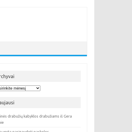
rchyvai
hyvai
aujausi
ninės drabužių kabyklos drabužiams iš Gera
ie
a verta pasinaudoti paskolos