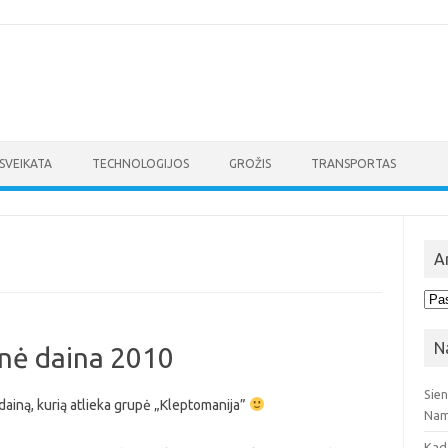
SVEIKATA
TECHNOLOGIJOS
GROŽIS
TRANSPORTAS
A
Arc
N
inė daina 2010
Sie
dainą, kurią atlieka grupė „Kleptomanija”
Nam
Kad