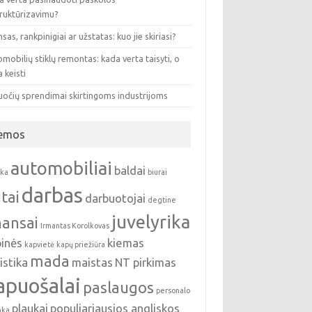
truktūrizavimu?
sas, rankpinigiai ar užstatas: kuo jie skiriasi?
mobilių stiklų remontas: kada verta taisyti, o
 keisti
uočių sprendimai skirtingoms industrijoms
emos
automobiliai
baldai
nka
biurai
darbas
tai
darbuotojai
degtine
juvelyrika
nansai
Irmantas Korolkovas
pinės
kiemas
kapvietė
kapų priežiūra
mada
istika
maistas
NT pirkimas
apuošalai
paslaugos
personalo
plaukai
populiariausios angliskos
nka