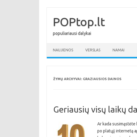
Pereiti
prie
turinio
POPtop.lt
populiariausi dalykai
NAUJIENOS
VERSLAS
NAMAI
ŽYMŲ ARCHYVAI:
GRAZIAUSIOS DAINOS
Geriausių visų laikų d
Ar kada susimąstėte k
po platųjį internetą 