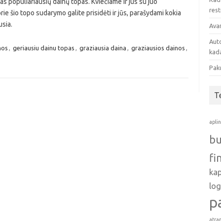
s populiariausių dainų topas. Kviečiame ir jus su juo
res
prie šio topo sudarymo galite prisidėti ir jūs, parašydami kokia
usia.
Avan
Auto
nos
,
geriausiu dainu topas
,
graziausia daina
,
graziausios dainos
,
kada
Pak
T
apli
bu
fi
ka
log
p
atra