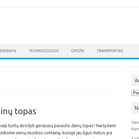
SVEIKATA
TECHNOLOGIJOS
GROŽIS
TRANSPORTAS
A
Arc
N
ainų topas
Sie
aip turitų atrodyti geriausių pasaulio dainų topas? Naršydami
Nam
aptikome vieną muzikos svetainę, kurioje jau ilgus metus yra
Kad