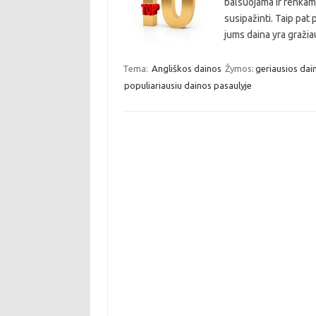
balsuojama ir renkama
susipažinti. Taip pat 
jums daina yra gražia
Tema:
Angliškos dainos
Žymos:
geriausios dai
populiariausiu dainos pasaulyje