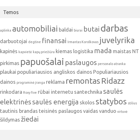
Temos
darbas
automobiliai
butai
baldai
aplinka
biurai
juvelyrika
finansai
darbuotojai
degtine
Irmantas Korolkovas
mada
kapinės
kiemas
logistika
maistas
NT
kapvietė
kapų priežiūra
papuošalai
paslaugos
pirkimas
personalo atranka
plaukai
populiariausios angliskos dainos
Populiariausios
remontas
Ridazz
dainos
reklama
programinė įranga
saulės
rinkodara
rūbai internetu
santechnika
Roxy five
statybos
elektrinės
saulės energija
skolos
stilius
tautinis brandas
teisinės paslaugos
vaidas
vanduo
virtuvė
žiedai
šildymas