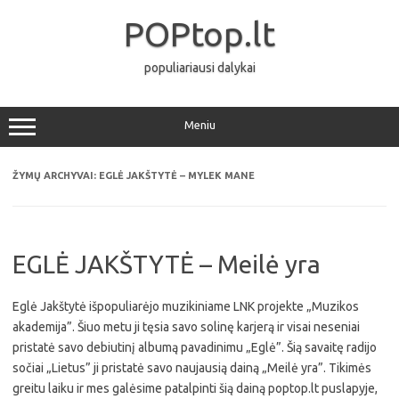
Pereiti
prie
POPtop.lt
turinio
populiariausi dalykai
Meniu
ŽYMŲ ARCHYVAI:
EGLĖ JAKŠTYTĖ – MYLEK MANE
EGLĖ JAKŠTYTĖ – Meilė yra
Eglė Jakštytė išpopuliarėjo muzikiniame LNK projekte „Muzikos
akademija”. Šiuo metu ji tęsia savo solinę karjerą ir visai neseniai
pristatė savo debiutinį albumą pavadinimu „Eglė”. Šią savaitę radijo
sočiai „Lietus” ji pristatė savo naujausią dainą „Meilė yra”. Tikimės
greitu laiku ir mes galėsime patalpinti šią dainą poptop.lt puslapyje,