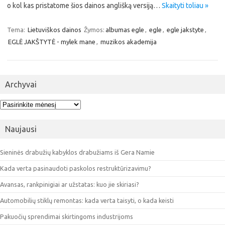
o kol kas pristatome šios dainos anglišką versiją…
Skaityti toliau »
Tema:
Lietuviškos dainos
Žymos:
albumas egle
,
egle
,
egle jakstyte
,
EGLĖ JAKŠTYTĖ - mylek mane
,
muzikos akademija
Archyvai
Archyvai
Naujausi
Sieninės drabužių kabyklos drabužiams iš Gera Namie
Kada verta pasinaudoti paskolos restruktūrizavimu?
Avansas, rankpinigiai ar užstatas: kuo jie skiriasi?
Automobilių stiklų remontas: kada verta taisyti, o kada keisti
Pakuočių sprendimai skirtingoms industrijoms