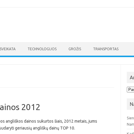
SVEIKATA
TECHNOLOGIJOS
GROŽIS
TRANSPORTAS
A
Arc
N
dainos 2012
Sie
os angliškos dainos sukurtos šiais, 2012 metais, jums
Nam
sudaryti geriausių angliškų dainų TOP 10.
Kad