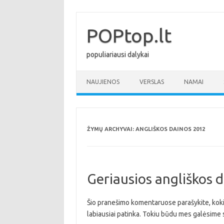
Pereiti
prie
turinio
POPtop.lt
populiariausi dalykai
NAUJIENOS
VERSLAS
NAMAI
ŽYMŲ ARCHYVAI:
ANGLIŠKOS DAINOS 2012
Geriausios angliškos 
Šio pranešimo komentaruose parašykite, koki
labiausiai patinka. Tokiu būdu mes galėsime 