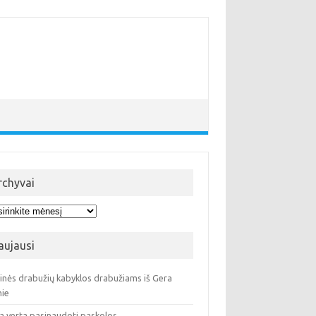
rchyvai
hyvai
aujausi
ninės drabužių kabyklos drabužiams iš Gera
ie
a verta pasinaudoti paskolos