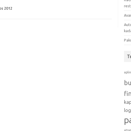
res
os 2012
Avan
Auto
kada
Pak
T
apli
bu
fi
ka
log
p
atra