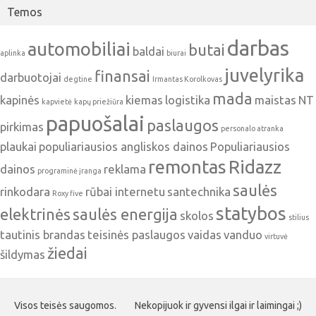
Temos
darbas
automobiliai
butai
baldai
aplinka
biurai
juvelyrika
finansai
darbuotojai
degtine
Irmantas Korolkovas
mada
kapinės
kiemas
logistika
maistas
NT
kapvietė
kapų priežiūra
papuošalai
paslaugos
pirkimas
personalo atranka
plaukai
populiariausios angliskos dainos
Populiariausios
remontas
Ridazz
dainos
reklama
programinė įranga
saulės
rinkodara
rūbai internetu
santechnika
Roxy five
statybos
elektrinės
saulės energija
skolos
stilius
tautinis brandas
teisinės paslaugos
vaidas
vanduo
virtuvė
žiedai
šildymas
Visos teisės saugomos.
Nekopijuok ir gyvensi ilgai ir laimingai ;)