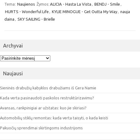
Tema:
Naujienos
Žymos:
ALICIA - Hasta La Vista
,
BENDJ - Smile
,
HURTS - Wonderful Life
,
KYLIE MINOGUE - Get Outta My Way
,
nauja
daina
,
SKY SAILING - Brielle
Archyvai
Archyvai
Naujausi
Sieninės drabužių kabyklos drabužiams iš Gera Namie
Kada verta pasinaudoti paskolos restruktūrizavimu?
Avansas, rankpinigiai ar užstatas: kuo jie skiriasi?
Automobilių stiklų remontas: kada verta taisyti, o kada keisti
Pakuočių sprendimai skirtingoms industrijoms