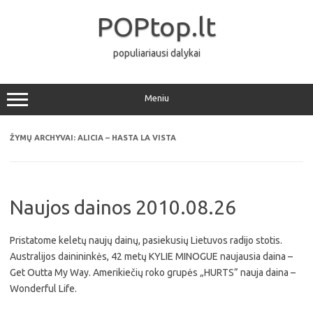
Pereiti
prie
POPtop.lt
turinio
populiariausi dalykai
Meniu
ŽYMŲ ARCHYVAI:
ALICIA – HASTA LA VISTA
Naujos dainos 2010.08.26
Pristatome keletų naujų dainų, pasiekusių Lietuvos radijo stotis.
Australijos dainininkės, 42 metų KYLIE MINOGUE naujausia daina –
Get Outta My Way. Amerikiečių roko grupės „HURTS” nauja daina –
Wonderful Life.