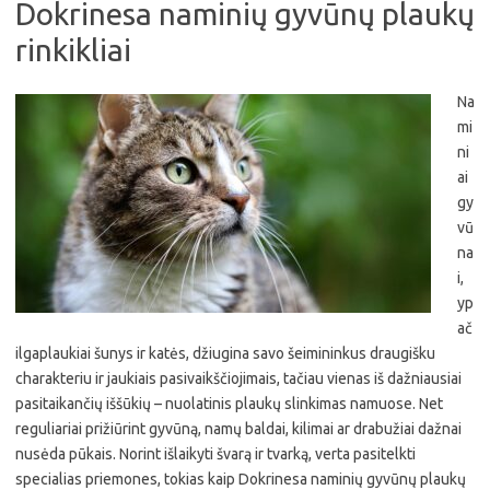
Dokrinesa naminių gyvūnų plaukų
rinkikliai
Na
mi
ni
ai
gy
vū
na
i,
yp
ač
ilgaplaukiai šunys ir katės, džiugina savo šeimininkus draugišku
charakteriu ir jaukiais pasivaikščiojimais, tačiau vienas iš dažniausiai
pasitaikančių iššūkių – nuolatinis plaukų slinkimas namuose. Net
reguliariai prižiūrint gyvūną, namų baldai, kilimai ar drabužiai dažnai
nusėda pūkais. Norint išlaikyti švarą ir tvarką, verta pasitelkti
specialias priemones, tokias kaip Dokrinesa naminių gyvūnų plaukų