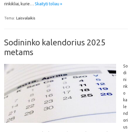
rinkikliai, kurie…
Skaityti toliau »
Tema:
Laisvalaikis
Sodininko kalendorius 2025
metams
So
di
ni
nk
o
ka
le
nd
ori
us