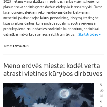
2025 metams yra praktiškas ir naudingas įrankis visiems, kurie nori
planuoti savo sodininkystės darbus efektyviai ir rezultatyviai. Šiame
kalendoriuje pateikiami rekomenduojami darbai kiekvienam
mėnesiui, įskaitant sėjos laikus, persodinimą, laistymą, tręšimą bei
kitus svarbius darbus, kurie padeda augalams augti sveikiems ir
produktyviems. Naudodamiesi sodininko kalendoriumi, sodininkai
gali aiškiai matyti, kada geriausia atlikti tam tikrus…
Skaityti toliau »
Tema:
Laisvalaikis
Meno erdvės mieste: kodėl verta
atrasti vietines kūrybos dirbtuves
Ši
uo
lai
ki
ni