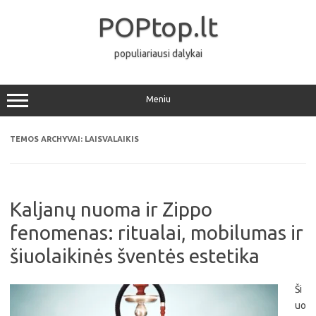
Pereiti
prie
POPtop.lt
turinio
populiariausi dalykai
Meniu
TEMOS ARCHYVAI:
LAISVALAIKIS
Kaljanų nuoma ir Zippo
fenomenas: ritualai, mobilumas ir
šiuolaikinės šventės estetika
Ši
uo