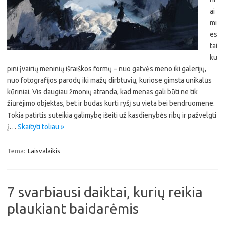
ai
mi
es
tai
ku
pini įvairių meninių išraiškos formų – nuo gatvės meno iki galerijų,
nuo fotografijos parodų iki mažų dirbtuvių, kuriose gimsta unikalūs
kūriniai. Vis daugiau žmonių atranda, kad menas gali būti ne tik
žiūrėjimo objektas, bet ir būdas kurti ryšį su vieta bei bendruomene.
Tokia patirtis suteikia galimybę išeiti už kasdienybės ribų ir pažvelgti
į…
Skaityti toliau »
Tema:
Laisvalaikis
7 svarbiausi daiktai, kurių reikia
plaukiant baidarėmis