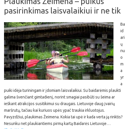
Plaukimas Žeimena – puikus
pasirinkimas laisvalaikiui ir ne tik
Ba
id
ari
ų
nu
o
m
a
yr
a
puiki idėja turiningam ir įdomiam laisvalaikiui. Su baidarėmis plaukti
galima švenčiant gimtadienį, norint smagiai pasibūti su šeima ar
ieškant atrakcijos susitikimui su draugais. Lietuvoje daug įvairių
maršrutų, tačiau kai kuriuos upės ypač traukia irkluotojus.
Pavyzdžiui, plaukimas Žeimena. Kokia tai upė ir kada verta ją rinktis?
Nesunku net plaukiantiems pirmą kartą Baidarės Lietuvoje…