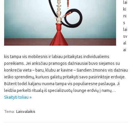
lai
ki
ni
s
lai
sv
al
ai
kis tampa vis mobilesnis ir labiau pritaikytas individualiems
poreikiams. Jei anksčiau pramogos dažniausiai buvo siejamos su
konkrečia vieta – baru, klubu ar kavine – šiandien žmonės vis dažniau
ieško sprendimų, kuriuos galėtų pritaikyti savo pasirinktoje erdvėje.
Būtent todėl kaljanu nuoma tampa vis populiaresne paslauga. Ji
leidžia perkelti ritualą iš specializuotų lounge erdvių į namų…
Skaityti toliau »
Tema:
Laisvalaikis