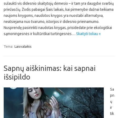
sulaukti vis didesnio skaitytojų dėmesio – ir tam yra daugybė svarbių
priežasčių. Žodis pabaigai Šiais laikais, kai pirmenybė dažnai teikiama
naujoms knygoms, naudotos knygos yra nuostabi alternatyva,
neatsiejama nuo tvarumo, istorijos ir didesnio prieinamumo.
Nusprendę pasirinkti naudotas knygas, prisidedate prie ekologiškai
sąmoningesnės ir kultūriškai turtingesnės…
Skaityti toliau »
Tema:
Laisvalaikis
Sapnų aiškinimas: kai sapnai
išsipildo
Sa
pn
ų
ir
tik