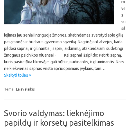
ro
vė
s
su
sil
iejimas jau seniai intriguoja žmones, skatindamas svarstyti apie gilią
pasąmonės ir budraus gyvenimo sąveiką. Nagrinėjant atvejus, kada
pildosi sapnai, ir gilinantis į sapnų aiškinimą, atskleidžiami sudėtingi
žmogaus psichikos niuansai. · Kai sapnai išsipildo: Patirti sapną,
kuris pasireiškia tikrovėje, gali būti ir jaudinantis, ir gluminantis. Nors
ne kiekvienas sapnas virsta apčiuopiamais įvykiais, tam…
Skaityti toliau »
Tema:
Laisvalaikis
Svorio valdymas: lieknėjimo
papildų ir korsetų pasitelkimas