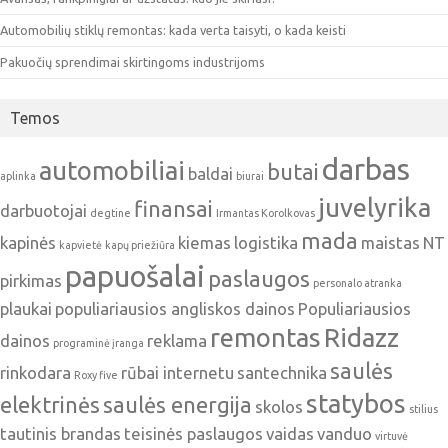
Automobilių stiklų remontas: kada verta taisyti, o kada keisti
Pakuočių sprendimai skirtingoms industrijoms
Temos
darbas
automobiliai
butai
baldai
aplinka
biurai
juvelyrika
finansai
darbuotojai
degtine
Irmantas Korolkovas
mada
kapinės
kiemas
logistika
maistas
NT
kapvietė
kapų priežiūra
papuošalai
paslaugos
pirkimas
personalo atranka
plaukai
populiariausios angliskos dainos
Populiariausios
remontas
Ridazz
dainos
reklama
programinė įranga
saulės
rinkodara
rūbai internetu
santechnika
Roxy five
statybos
elektrinės
saulės energija
skolos
stilius
tautinis brandas
teisinės paslaugos
vaidas
vanduo
virtuvė