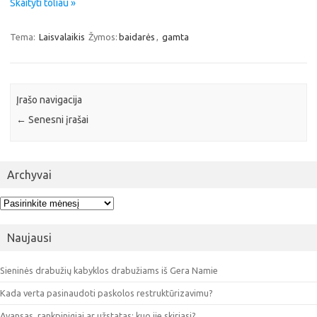
Skaityti toliau »
Tema:
Laisvalaikis
Žymos:
baidarės
,
gamta
Įrašo navigacija
←
Senesni įrašai
Archyvai
Archyvai
Naujausi
Sieninės drabužių kabyklos drabužiams iš Gera Namie
Kada verta pasinaudoti paskolos restruktūrizavimu?
Avansas, rankpinigiai ar užstatas: kuo jie skiriasi?