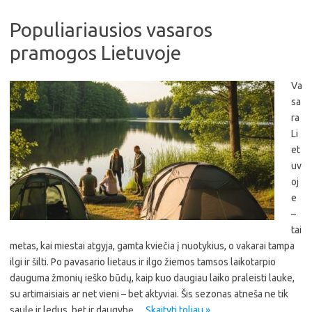
Populiariausios vasaros
pramogos Lietuvoje
Va
sa
ra
Li
et
uv
oj
e
–
tai
metas, kai miestai atgyja, gamta kviečia į nuotykius, o vakarai tampa
ilgi ir šilti. Po pavasario lietaus ir ilgo žiemos tamsos laikotarpio
dauguma žmonių ieško būdų, kaip kuo daugiau laiko praleisti lauke,
su artimaisiais ar net vieni – bet aktyviai. Šis sezonas atneša ne tik
saulę ir ledus, bet ir daugybę…
Skaityti toliau »