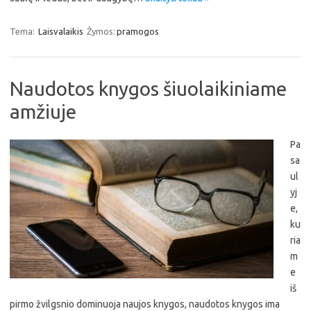
Tema:
Laisvalaikis
Žymos:
pramogos
Naudotos knygos šiuolaikiniame
amžiuje
Pa
sa
ul
yj
e,
ku
ria
m
e
iš
pirmo žvilgsnio dominuoja naujos knygos, naudotos knygos ima