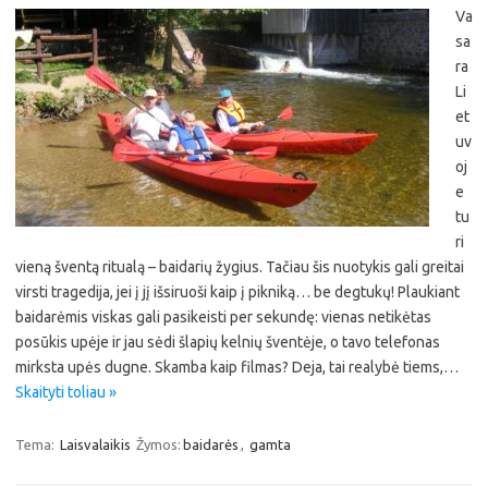
Va
sa
ra
Li
et
uv
oj
e
tu
ri
vieną šventą ritualą – baidarių žygius. Tačiau šis nuotykis gali greitai
virsti tragedija, jei į jį išsiruoši kaip į pikniką… be degtukų! Plaukiant
baidarėmis viskas gali pasikeisti per sekundę: vienas netikėtas
posūkis upėje ir jau sėdi šlapių kelnių šventėje, o tavo telefonas
mirksta upės dugne. Skamba kaip filmas? Deja, tai realybė tiems,…
Skaityti toliau »
Tema:
Laisvalaikis
Žymos:
baidarės
,
gamta