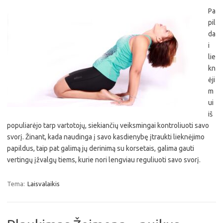
Pa
pil
da
i
lie
kn
ėji
m
ui
iš
populiarėjo tarp vartotojų, siekiančių veiksmingai kontroliuoti savo
svorį. Žinant, kada naudinga į savo kasdienybę įtraukti lieknėjimo
papildus, taip pat galimą jų derinimą su korsetais, galima gauti
vertingų įžvalgų tiems, kurie nori lengviau reguliuoti savo svorį.
Tema:
Laisvalaikis