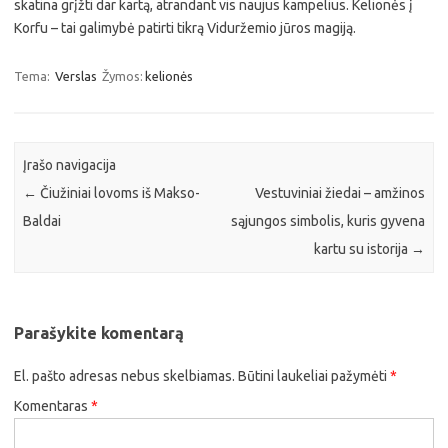
skatina grįžti dar kartą, atrandant vis naujus kampelius. Kelionės į
Korfu – tai galimybė patirti tikrą Viduržemio jūros magiją.
Tema:
Verslas
Žymos:
kelionės
Įrašo navigacija
←
Čiužiniai lovoms iš Makso-
Vestuviniai žiedai – amžinos
Baldai
sąjungos simbolis, kuris gyvena
kartu su istorija
→
Parašykite komentarą
El. pašto adresas nebus skelbiamas.
Būtini laukeliai pažymėti
*
Komentaras
*