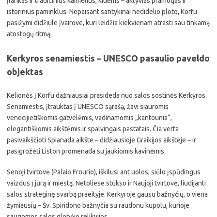
įlankas ir tradicinius kaimelius, kitiems – aktyvias pramogas ir
istorinius paminklus. Nepaisant santykinai nedidelio ploto, Korfu
pasižymi didžiule įvairove, kuri leidžia kiekvienam atrasti sau tinkamą
atostogų ritmą.
Kerkyros senamiestis – UNESCO pasaulio paveldo
objektas
Kelionės į Korfu dažniausiai prasideda nuo salos sostinės Kerkyros.
Senamiestis, įtrauktas į UNESCO sąrašą, žavi siauromis
venecijietiškomis gatvelėmis, vadinamomis „kantounia“,
elegantiškomis aikštėmis ir spalvingais pastatais. Čia verta
pasivaikščioti Spianada aikšte – didžiausioje Graikijos aikštėje – ir
pasigrožėti Liston promenada su jaukiomis kavinėmis.
Senoji tvirtovė (Palaio Frourio), iškilusi ant uolos, siūlo įspūdingus
vaizdus į jūrą ir miestą. Netoliese stūkso ir Naujoji tvirtovė, liudijanti
salos strateginę svarbą praeityje. Kerkyroje gausu bažnyčių, o viena
žymiausių – Šv. Spiridono bažnyčia su raudonu kupolu, kurioje
saugomos salos globėjo relikvijos.