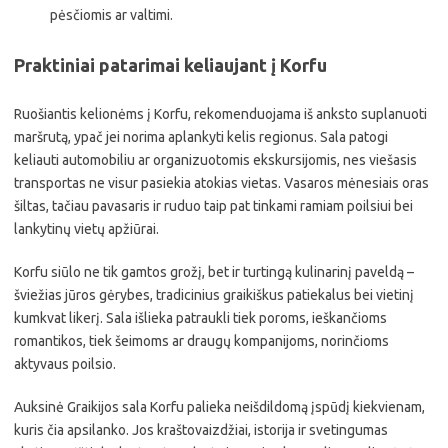
pėsčiomis ar valtimi.
Praktiniai patarimai keliaujant į Korfu
Ruošiantis kelionėms į Korfu, rekomenduojama iš anksto suplanuoti
maršrutą, ypač jei norima aplankyti kelis regionus. Sala patogi
keliauti automobiliu ar organizuotomis ekskursijomis, nes viešasis
transportas ne visur pasiekia atokias vietas. Vasaros mėnesiais oras
šiltas, tačiau pavasaris ir ruduo taip pat tinkami ramiam poilsiui bei
lankytinų vietų apžiūrai.
Korfu siūlo ne tik gamtos grožį, bet ir turtingą kulinarinį paveldą –
šviežias jūros gėrybes, tradicinius graikiškus patiekalus bei vietinį
kumkvat likerį. Sala išlieka patraukli tiek poroms, ieškančioms
romantikos, tiek šeimoms ar draugų kompanijoms, norinčioms
aktyvaus poilsio.
Auksinė Graikijos sala Korfu palieka neišdildomą įspūdį kiekvienam,
kuris čia apsilanko. Jos kraštovaizdžiai, istorija ir svetingumas