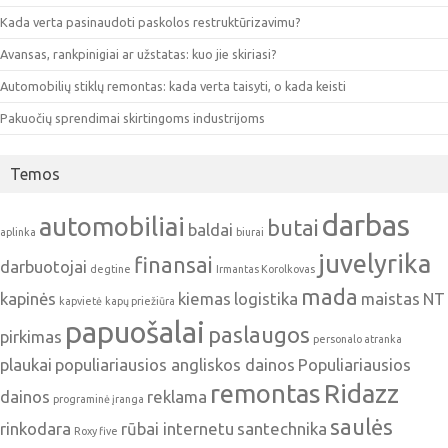
Kada verta pasinaudoti paskolos restruktūrizavimu?
Avansas, rankpinigiai ar užstatas: kuo jie skiriasi?
Automobilių stiklų remontas: kada verta taisyti, o kada keisti
Pakuočių sprendimai skirtingoms industrijoms
Temos
darbas
automobiliai
butai
baldai
aplinka
biurai
juvelyrika
finansai
darbuotojai
degtine
Irmantas Korolkovas
mada
kapinės
kiemas
logistika
maistas
NT
kapvietė
kapų priežiūra
papuošalai
paslaugos
pirkimas
personalo atranka
plaukai
populiariausios angliskos dainos
Populiariausios
remontas
Ridazz
dainos
reklama
programinė įranga
saulės
rinkodara
rūbai internetu
santechnika
Roxy five