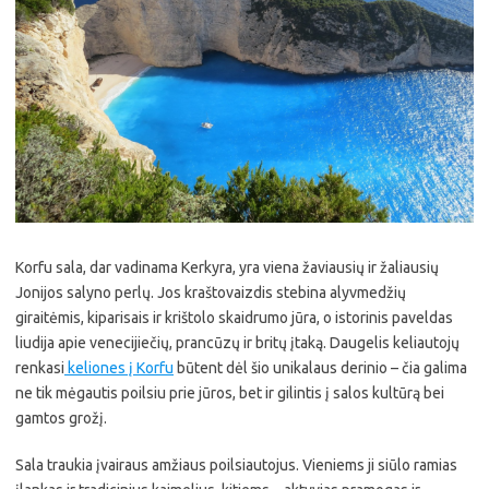
Korfu sala, dar vadinama Kerkyra, yra viena žaviausių ir žaliausių
Jonijos salyno perlų. Jos kraštovaizdis stebina alyvmedžių
giraitėmis, kiparisais ir krištolo skaidrumo jūra, o istorinis paveldas
liudija apie venecijiečių, prancūzų ir britų įtaką. Daugelis keliautojų
renkasi
keliones į Korfu
būtent dėl šio unikalaus derinio – čia galima
ne tik mėgautis poilsiu prie jūros, bet ir gilintis į salos kultūrą bei
gamtos grožį.
Sala traukia įvairaus amžiaus poilsiautojus. Vieniems ji siūlo ramias