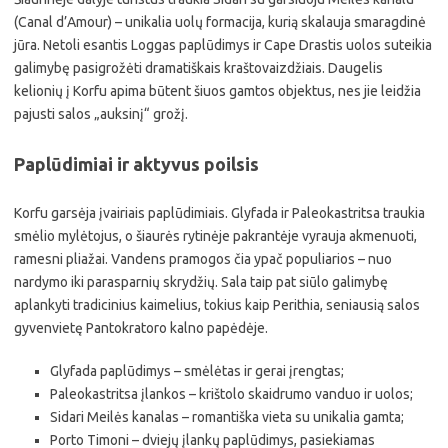
(Canal d’Amour) – unikalia uolų formacija, kurią skalauja smaragdinė
jūra. Netoli esantis Loggas paplūdimys ir Cape Drastis uolos suteikia
galimybę pasigrožėti dramatiškais kraštovaizdžiais. Daugelis
kelionių į Korfu apima būtent šiuos gamtos objektus, nes jie leidžia
pajusti salos „auksinį“ grožį.
Paplūdimiai ir aktyvus poilsis
Korfu garsėja įvairiais paplūdimiais. Glyfada ir Paleokastritsa traukia
smėlio mylėtojus, o šiaurės rytinėje pakrantėje vyrauja akmenuoti,
ramesni pliažai. Vandens pramogos čia ypač populiarios – nuo
nardymo iki parasparnių skrydžių. Sala taip pat siūlo galimybę
aplankyti tradicinius kaimelius, tokius kaip Perithia, seniausią salos
gyvenvietę Pantokratoro kalno papėdėje.
Glyfada paplūdimys – smėlėtas ir gerai įrengtas;
Paleokastritsa įlankos – krištolo skaidrumo vanduo ir uolos;
Sidari Meilės kanalas – romantiška vieta su unikalia gamta;
Porto Timoni – dviejų įlankų paplūdimys, pasiekiamas