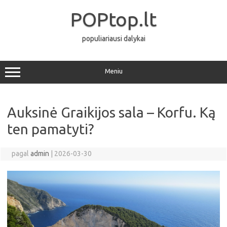
Pereiti
prie
POPtop.lt
turinio
populiariausi dalykai
Meniu
Auksinė Graikijos sala – Korfu. Ką
ten pamatyti?
pagal
admin
|
2026-03-30