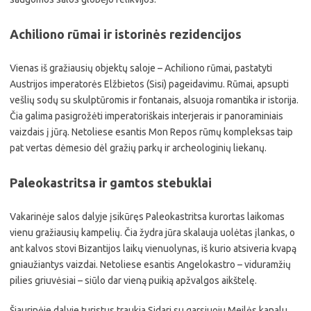
Achiliono rūmai ir istorinės rezidencijos
Vienas iš gražiausių objektų saloje – Achiliono rūmai, pastatyti
Austrijos imperatorės Elžbietos (Sisi) pageidavimu. Rūmai, apsupti
vešlių sodų su skulptūromis ir fontanais, alsuoja romantika ir istorija.
Čia galima pasigrožėti imperatoriškais interjerais ir panoraminiais
vaizdais į jūrą. Netoliese esantis Mon Repos rūmų kompleksas taip
pat vertas dėmesio dėl gražių parkų ir archeologinių liekanų.
Paleokastritsa ir gamtos stebuklai
Vakarinėje salos dalyje įsikūręs Paleokastritsa kurortas laikomas
vienu gražiausių kampelių. Čia žydra jūra skalauja uolėtas įlankas, o
ant kalvos stovi Bizantijos laikų vienuolynas, iš kurio atsiveria kvapą
gniaužiantys vaizdai. Netoliese esantis Angelokastro – viduramžių
pilies griuvėsiai – siūlo dar vieną puikią apžvalgos aikštelę.
Šiaurinėje dalyje turistus traukia Sidari su garsiuoju Meilės kanalu