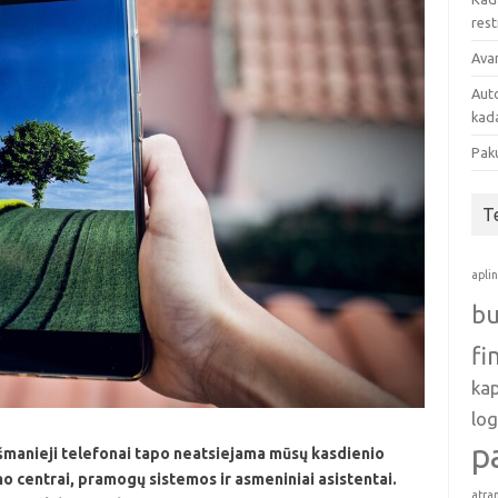
res
Avan
Auto
kada
Pak
T
apli
bu
fi
ka
log
p
šmanieji telefonai tapo neatsiejama mūsų kasdienio
o centrai, pramogų sistemos ir asmeniniai asistentai.
atra