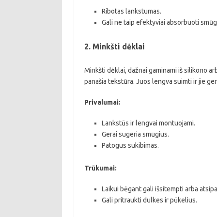
Ribotas lankstumas.
Gali ne taip efektyviai absorbuoti smūgi
2. Minkšti dėklai
Minkšti dėklai, dažnai gaminami iš silikono a
panašia tekstūra. Juos lengva suimti ir jie ge
Privalumai:
Lankstūs ir lengvai montuojami.
Gerai sugeria smūgius.
Patogus sukibimas.
Trūkumai:
Laikui bėgant gali išsitempti arba atsipa
Gali pritraukti dulkes ir pūkelius.