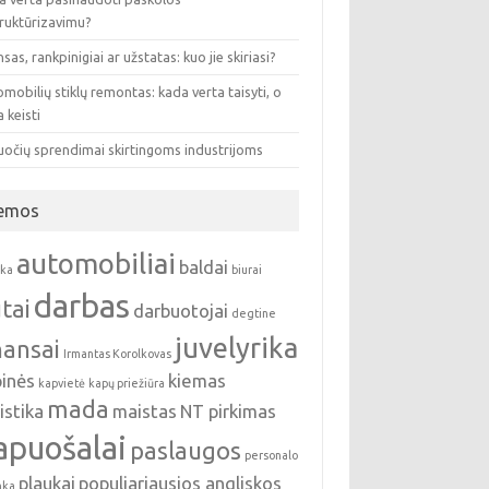
truktūrizavimu?
sas, rankpinigiai ar užstatas: kuo jie skiriasi?
mobilių stiklų remontas: kada verta taisyti, o
 keisti
uočių sprendimai skirtingoms industrijoms
emos
automobiliai
baldai
nka
biurai
darbas
tai
darbuotojai
degtine
juvelyrika
nansai
Irmantas Korolkovas
pinės
kiemas
kapvietė
kapų priežiūra
mada
istika
maistas
NT pirkimas
apuošalai
paslaugos
personalo
plaukai
populiariausios angliskos
nka