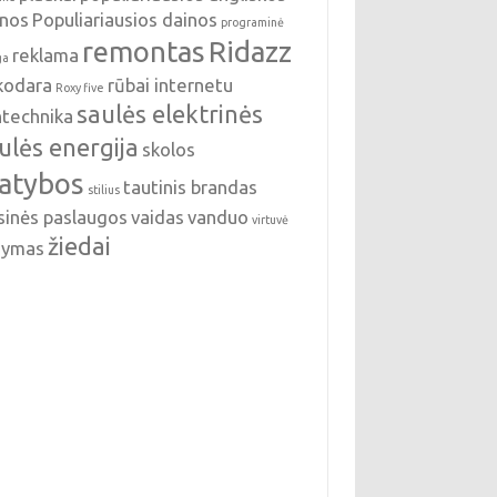
inos
Populiariausios dainos
programinė
remontas
Ridazz
reklama
ga
nkodara
rūbai internetu
Roxy five
saulės elektrinės
ntechnika
ulės energija
skolos
tatybos
tautinis brandas
stilius
sinės paslaugos
vaidas
vanduo
virtuvė
žiedai
ldymas