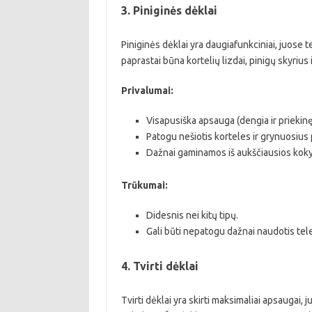
3. Piniginės dėklai
Piniginės dėklai yra daugiafunkciniai, juos
paprastai būna kortelių lizdai, pinigų skyrius 
Privalumai:
Visapusiška apsauga (dengia ir priekinę, 
Patogu nešiotis korteles ir grynuosius 
Dažnai gaminamos iš aukščiausios kok
Trūkumai:
Didesnis nei kitų tipų.
Gali būti nepatogu dažnai naudotis tel
4. Tvirti dėklai
Tvirti dėklai yra skirti maksimaliai apsaugai,