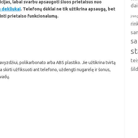
ticijas, labai svarbu apsaugoti šiuos prietaisus nuo
da
 dekliukai
. Telefonų dėklai ne tik užtikrina apsaugą, bet
inti prietaiso funkcionalumą.
įran
ri
sa
sa
s
tei
vyzdžiui, polikarbonato arba ABS plastiko. Jie užtikrina tvirtą
ši
a skirti užfiksuoti ant telefono, uždengti nugarėlę ir šonus,
evadų.