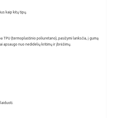
us kaip kitų tipų.
rba TPU (termoplastinio poliuretano), pasižymi lanksčia, į gumą
rai apsaugo nuo nedidelių kritimų ir įbrėžimų.
laiduoti.