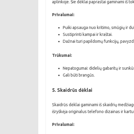
aplinkoje. Šie dėklai paprastai gaminami iš to
Privalumai:
Puiki apsauga nuo kritimo, smūgių ir dul
Sustiprinti kampai ir kraštai.
Dažnai turi papildomų funkcijų, pavyzd
Trūkumai:
Nepatogumai: didelių gabaritų ir sunkū
Gali būti brangūs.
5. Skaidrūs dėklai
Skaidrūs dėklai gaminami iš skaidrių medžiag
išryškėja originalus telefono dizainas ir kart
Privalumai: