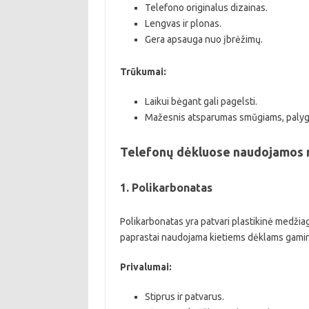
Telefono originalus dizainas.
Lengvas ir plonas.
Gera apsauga nuo įbrėžimų.
Trūkumai:
Laikui bėgant gali pagelsti.
Mažesnis atsparumas smūgiams, palygint
Telefonų dėkluose naudojamos
1. Polikarbonatas
Polikarbonatas yra patvari plastikinė medžia
paprastai naudojama kietiems dėklams gamin
Privalumai:
Stiprus ir patvarus.