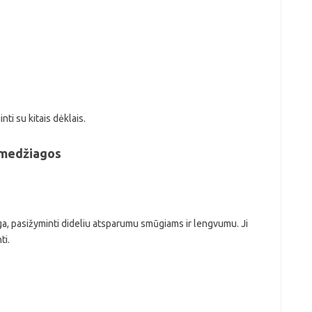
i su kitais dėklais.
 medžiagos
ga, pasižyminti dideliu atsparumu smūgiams ir lengvumu. Ji
ti.