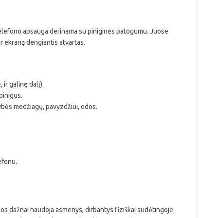
e telefono apsauga derinama su piniginės patogumu. Juose
ir ekraną dengiantis atvartas.
ir galinę dalį).
pinigus.
ybės medžiagų, pavyzdžiui, odos.
efonu.
 juos dažnai naudoja asmenys, dirbantys fiziškai sudėtingoje