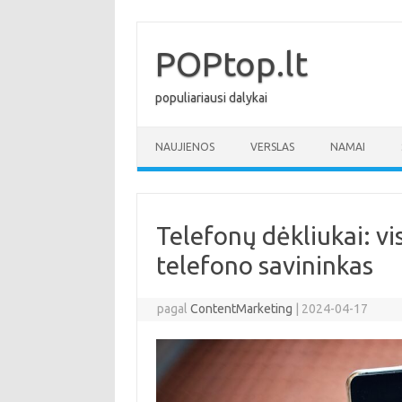
Pereiti
prie
turinio
POPtop.lt
populiariausi dalykai
NAUJIENOS
VERSLAS
NAMAI
Telefonų dėkliukai: vis
telefono savininkas
pagal
ContentMarketing
|
2024-04-17