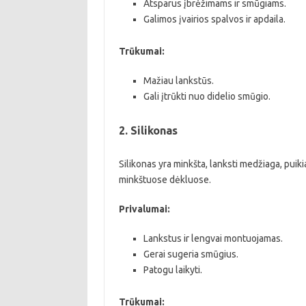
Atsparus įbrėžimams ir smūgiams.
Galimos įvairios spalvos ir apdaila.
Trūkumai:
Mažiau lankstūs.
Gali įtrūkti nuo didelio smūgio.
2. Silikonas
Silikonas yra minkšta, lanksti medžiaga, puik
minkštuose dėkluose.
Privalumai:
Lankstus ir lengvai montuojamas.
Gerai sugeria smūgius.
Patogu laikyti.
Trūkumai: