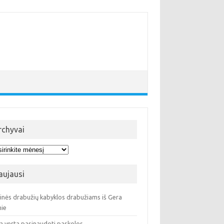
rchyvai
hyvai
aujausi
ninės drabužių kabyklos drabužiams iš Gera
ie
a verta pasinaudoti paskolos