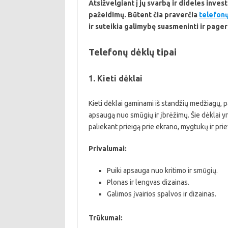
Atsižvelgiant į jų svarbą ir dideles inves
pažeidimų. Būtent čia praverčia
telefonų
ir suteikia galimybę suasmeninti ir pager
Telefonų dėklų tipai
1. Kieti dėklai
Kieti dėklai gaminami iš standžių medžiagų, pa
apsaugą nuo smūgių ir įbrėžimų. Šie dėklai yr
paliekant prieigą prie ekrano, mygtukų ir pri
Privalumai:
Puiki apsauga nuo kritimo ir smūgių.
Plonas ir lengvas dizainas.
Galimos įvairios spalvos ir dizainas.
Trūkumai: