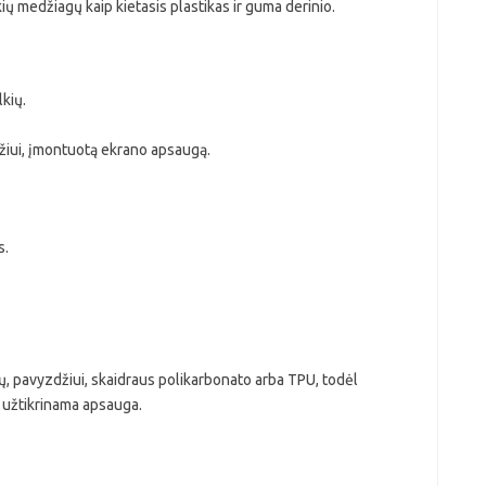
kių medžiagų kaip kietasis plastikas ir guma derinio.
kių.
žiui, įmontuotą ekrano apsaugą.
s.
ų, pavyzdžiui, skaidraus polikarbonato arba TPU, todėl
u užtikrinama apsauga.