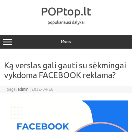
Pereiti
prie
POPtop.lt
turinio
populiariausi dalykai
Meniu
Ką verslas gali gauti su sėkmingai
vykdoma FACEBOOK reklama?
pagal
admin
|
2022-04-26