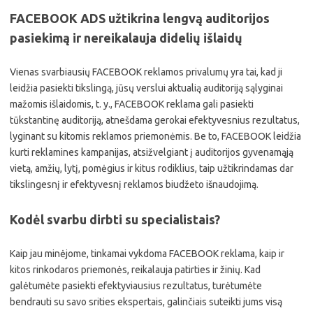
FACEBOOK ADS užtikrina lengvą auditorijos
pasiekimą ir nereikalauja didelių išlaidų
Vienas svarbiausių FACEBOOK reklamos privalumų yra tai, kad ji
leidžia pasiekti tikslingą, jūsų verslui aktualią auditoriją sąlyginai
mažomis išlaidomis, t. y., FACEBOOK reklama gali pasiekti
tūkstantinę auditoriją, atnešdama gerokai efektyvesnius rezultatus,
lyginant su kitomis reklamos priemonėmis. Be to, FACEBOOK leidžia
kurti reklamines kampanijas, atsižvelgiant į auditorijos gyvenamąją
vietą, amžių, lytį, pomėgius ir kitus rodiklius, taip užtikrindamas dar
tikslingesnį ir efektyvesnį reklamos biudžeto išnaudojimą.
Kodėl svarbu dirbti su specialistais?
Kaip jau minėjome, tinkamai vykdoma FACEBOOK reklama, kaip ir
kitos rinkodaros priemonės, reikalauja patirties ir žinių. Kad
galėtumėte pasiekti efektyviausius rezultatus, turėtumėte
bendrauti su savo srities ekspertais, galinčiais suteikti jums visą