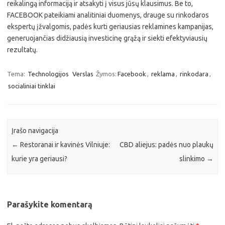
reikalingą informaciją ir atsakyti į visus jūsų klausimus. Be to,
FACEBOOK pateikiami analitiniai duomenys, drauge su rinkodaros
ekspertų įžvalgomis, padės kurti geriausias reklamines kampanijas,
generuojančias didžiausią investicinę grąžą ir siekti efektyviausių
rezultatų.
Tema:
Technologijos
Verslas
Žymos:
Facebook
,
reklama
,
rinkodara
,
socialiniai tinklai
Įrašo navigacija
←
Restoranai ir kavinės Vilniuje:
CBD aliejus: padės nuo plaukų
kurie yra geriausi?
slinkimo
→
Parašykite komentarą