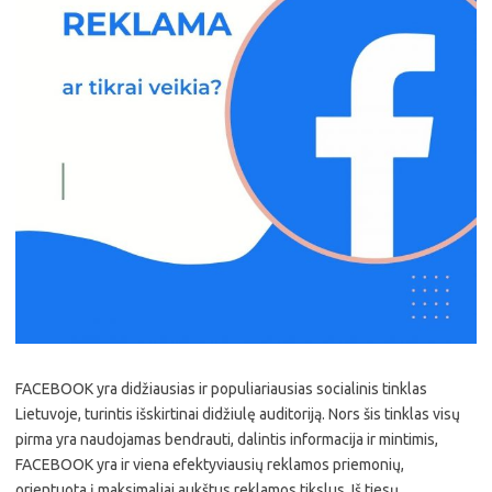
FACEBOOK yra didžiausias ir populiariausias socialinis tinklas
Lietuvoje, turintis išskirtinai didžiulę auditoriją. Nors šis tinklas visų
pirma yra naudojamas bendrauti, dalintis informacija ir mintimis,
FACEBOOK yra ir viena efektyviausių reklamos priemonių,
orientuota į maksimaliai aukštus reklamos tikslus. Iš tiesų