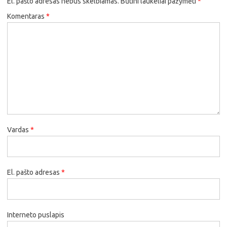
El. pašto adresas nebus skelbiamas.
Būtini laukeliai pažymėti
*
Komentaras
*
Vardas
*
El. pašto adresas
*
Interneto puslapis