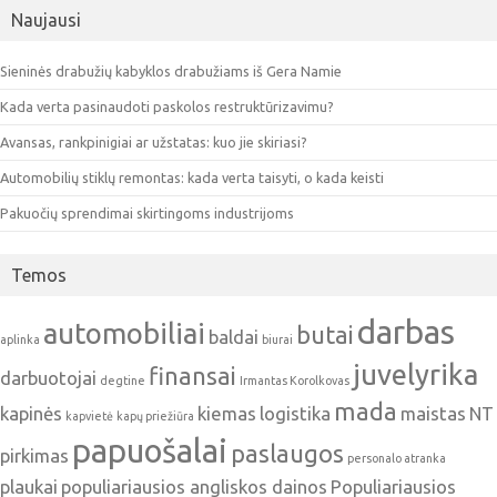
Naujausi
Sieninės drabužių kabyklos drabužiams iš Gera Namie
Kada verta pasinaudoti paskolos restruktūrizavimu?
Avansas, rankpinigiai ar užstatas: kuo jie skiriasi?
Automobilių stiklų remontas: kada verta taisyti, o kada keisti
Pakuočių sprendimai skirtingoms industrijoms
Temos
darbas
automobiliai
butai
baldai
aplinka
biurai
juvelyrika
finansai
darbuotojai
degtine
Irmantas Korolkovas
mada
kapinės
kiemas
logistika
maistas
NT
kapvietė
kapų priežiūra
papuošalai
paslaugos
pirkimas
personalo atranka
plaukai
populiariausios angliskos dainos
Populiariausios