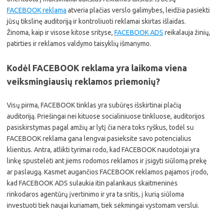
FACEBOOK reklama
atveria plačias verslo galimybes, leidžia pasiekti
jūsų tikslinę auditoriją ir kontroliuoti reklamai skirtas išlaidas.
Žinoma, kaip ir visose kitose srityse,
FACEBOOK ADS
reikalauja žinių,
patirties ir reklamos valdymo taisyklių išmanymo.
Kodėl FACEBOOK reklama yra laikoma viena
veiksmingiausių reklamos priemonių?
Visų pirma, FACEBOOK tinklas yra subūręs išskirtinai plačią
auditoriją. Priešingai nei kituose socialiniuose tinkluose, auditorijos
pasiskirstymas pagal amžių ar lytį čia nėra toks ryškus, todėl su
FACEBOOK reklama gana lengvai pasieksite savo potencialius
klientus. Antra, atlikti tyrimai rodo, kad FACEBOOK naudotojai yra
linkę spustelėti ant jiems rodomos reklamos ir įsigyti siūlomą prekę
ar paslaugą. Kasmet augančios FACEBOOK reklamos pajamos įrodo,
kad FACEBOOK ADS sulaukia itin palankaus skaitmeninės
rinkodaros agentūrų įvertinimo ir yra ta sritis, į kurią siūloma
investuoti tiek naujai kuriamam, tiek sėkmingai vystomam verslui.