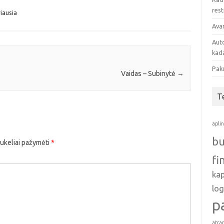
res
iausia
Avan
Auto
kada
Pak
Vaidas – Subinytė
→
T
apli
bu
aukeliai pažymėti
*
fi
ka
log
p
atra