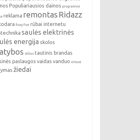
inos
Populiariausios dainos
programinė
remontas
Ridazz
reklama
ga
nkodara
rūbai internetu
Roxy five
saulės elektrinės
ntechnika
ulės energija
skolos
tatybos
tautinis brandas
stilius
sinės paslaugos
vaidas
vanduo
virtuvė
žiedai
ldymas