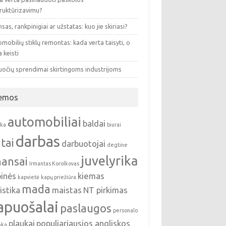
truktūrizavimu?
sas, rankpinigiai ar užstatas: kuo jie skiriasi?
mobilių stiklų remontas: kada verta taisyti, o
 keisti
uočių sprendimai skirtingoms industrijoms
emos
automobiliai
baldai
nka
biurai
darbas
tai
darbuotojai
degtine
juvelyrika
nansai
Irmantas Korolkovas
pinės
kiemas
kapvietė
kapų priežiūra
mada
istika
maistas
NT pirkimas
apuošalai
paslaugos
personalo
plaukai
populiariausios angliskos
nka