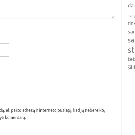
da
įran
ri
sa
sa
s
tei
ši
ą, el. pašto adresą ir interneto puslapį, kad jų nebereiktų
ašyti komentarą.