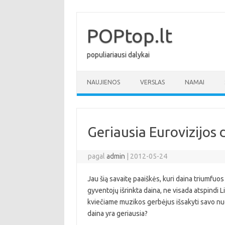
Pereiti
prie
turinio
POPtop.lt
populiariausi dalykai
NAUJIENOS
VERSLAS
NAMAI
Geriausia Eurovizijos
pagal
admin
|
2012-05-24
Jau šią savaitę paaiškės, kuri daina triumfu
gyventojų išrinkta daina, ne visada atspindi 
kviečiame muzikos gerbėjus išsakyti savo nu
daina yra geriausia?