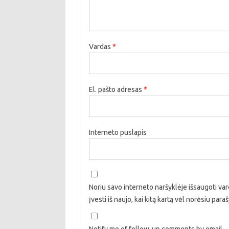
Vardas
*
El. pašto adresas
*
Interneto puslapis
Noriu savo interneto naršyklėje išsaugoti vard
įvesti iš naujo, kai kitą kartą vėl norėsiu par