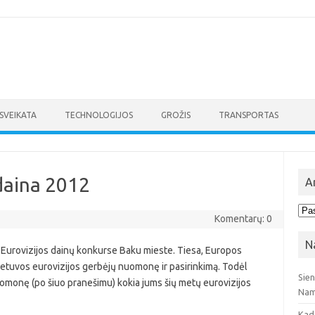
SVEIKATA
TECHNOLOGIJOS
GROŽIS
TRANSPORTAS
 daina 2012
A
Arc
Komentarų: 0
N
os Eurovizijos dainų konkurse Baku mieste. Tiesa, Europos
Lietuvos eurovizijos gerbėjų nuomonę ir pasirinkimą. Todėl
Sie
omonę (po šiuo pranešimu) kokia jums šių metų eurovizijos
Nam
Kad