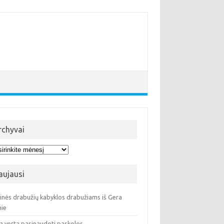
rchyvai
hyvai
aujausi
ninės drabužių kabyklos drabužiams iš Gera
ie
a verta pasinaudoti paskolos