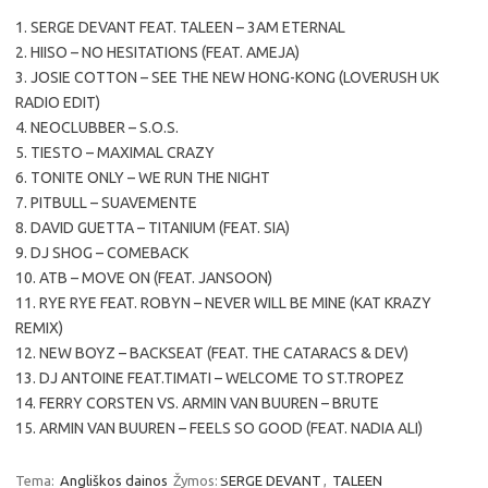
1. SERGE DEVANT FEAT. TALEEN – 3AM ETERNAL
2. HIISO – NO HESITATIONS (FEAT. AMEJA)
3. JOSIE COTTON – SEE THE NEW HONG-KONG (LOVERUSH UK
RADIO EDIT)
4. NEOCLUBBER – S.O.S.
5. TIESTO – MAXIMAL CRAZY
6. TONITE ONLY – WE RUN THE NIGHT
7. PITBULL – SUAVEMENTE
8. DAVID GUETTA – TITANIUM (FEAT. SIA)
9. DJ SHOG – COMEBACK
10. ATB – MOVE ON (FEAT. JANSOON)
11. RYE RYE FEAT. ROBYN – NEVER WILL BE MINE (KAT KRAZY
REMIX)
12. NEW BOYZ – BACKSEAT (FEAT. THE CATARACS & DEV)
13. DJ ANTOINE FEAT.TIMATI – WELCOME TO ST.TROPEZ
14. FERRY CORSTEN VS. ARMIN VAN BUUREN – BRUTE
15. ARMIN VAN BUUREN – FEELS SO GOOD (FEAT. NADIA ALI)
Tema:
Angliškos dainos
Žymos:
SERGE DEVANT
,
TALEEN