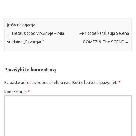
Įrašo navigacija
←
Lietaus topo viršūnėje – Mia
M-1 tope karaliauja Selena
su daina „Pavargau”
GOMEZ & The SCENE
→
Parašykite komentarą
El. pašto adresas nebus skelbiamas.
Būtini laukeliai pažymėti
*
Komentaras
*