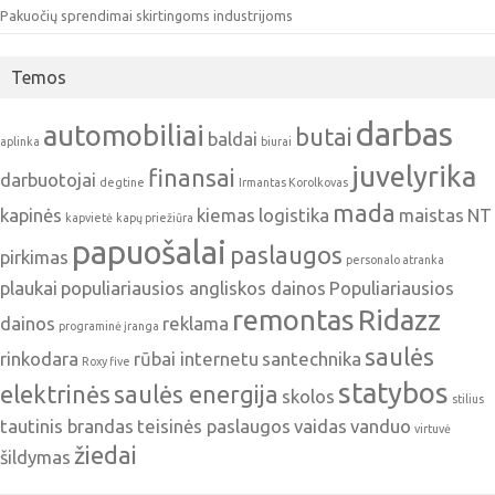
Pakuočių sprendimai skirtingoms industrijoms
Temos
darbas
automobiliai
butai
baldai
aplinka
biurai
juvelyrika
finansai
darbuotojai
degtine
Irmantas Korolkovas
mada
kapinės
kiemas
logistika
maistas
NT
kapvietė
kapų priežiūra
papuošalai
paslaugos
pirkimas
personalo atranka
plaukai
populiariausios angliskos dainos
Populiariausios
remontas
Ridazz
dainos
reklama
programinė įranga
saulės
rinkodara
rūbai internetu
santechnika
Roxy five
statybos
elektrinės
saulės energija
skolos
stilius
tautinis brandas
teisinės paslaugos
vaidas
vanduo
virtuvė
žiedai
šildymas