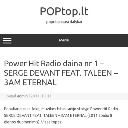
Pereiti
prie
POPtop.lt
turinio
populiariausi dalykai
Meniu
Power Hit Radio daina nr 1 –
SERGE DEVANT FEAT. TALEEN –
3AM ETERNAL
pagal
admin
|
2011-10-11
Populiariausias šokių muzikos hitas radijo stotyje Power Hit Radio –
SERGE DEVANT FEAT. TALEEN – 3AM ETERNAL (2011 spalio 8
dienos duomenimis). Visas topas: