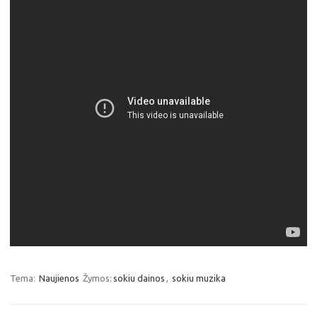
Tema:
Naujienos
Žymos:
sokiu dainos
,
sokiu muzika