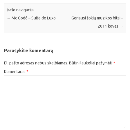
Įrašo navigacija
←
Mc Godô – Suite de Luxo
Geriausi šokių muzikos hitai –
2011 kovas
→
Parašykite komentarą
El. pašto adresas nebus skelbiamas.
Būtini laukeliai pažymėti
*
Komentaras
*