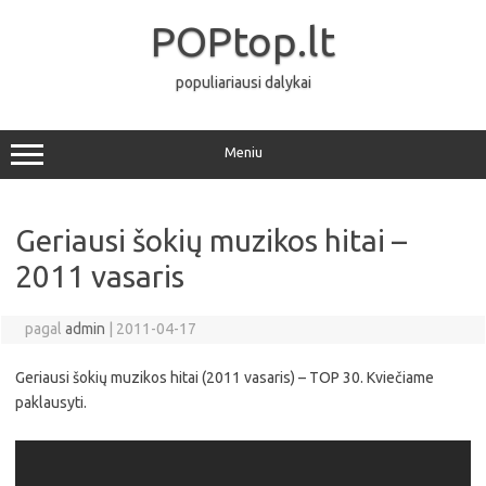
Pereiti
prie
POPtop.lt
turinio
populiariausi dalykai
Meniu
Geriausi šokių muzikos hitai –
2011 vasaris
pagal
admin
|
2011-04-17
Geriausi šokių muzikos hitai (2011 vasaris) – TOP 30. Kviečiame
paklausyti.