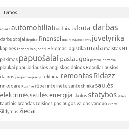
Temos
darbas
automobiliai
butai
baldai
aplinka
biurai
juvelyrika
finansai
darbuotojai
degtine
Irmantas Korolkovas
mada
kapinės
kiemas
logistika
maistas
NT
kapvietė
kapų priežiūra
papuošalai
paslaugos
pirkimas
personalo atranka
plaukai
populiariausios angliskos dainos
Populiariausios
remontas
Ridazz
dainos
reklama
programinė įranga
saulės
rinkodara
rūbai internetu
santechnika
Roxy five
statybos
elektrinės
saulės energija
skolos
stilius
tautinis brandas
teisinės paslaugos
vaidas
vanduo
virtuvė
žiedai
šildymas