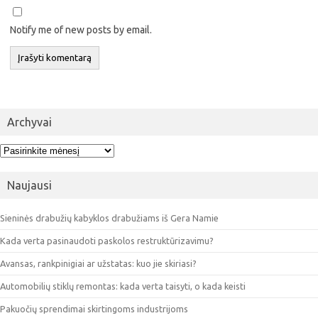
Notify me of new posts by email.
Archyvai
Archyvai
Naujausi
Sieninės drabužių kabyklos drabužiams iš Gera Namie
Kada verta pasinaudoti paskolos restruktūrizavimu?
Avansas, rankpinigiai ar užstatas: kuo jie skiriasi?
Automobilių stiklų remontas: kada verta taisyti, o kada keisti
Pakuočių sprendimai skirtingoms industrijoms