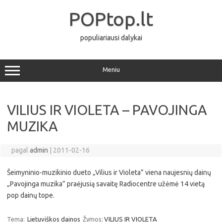
Pereiti
prie
POPtop.lt
turinio
populiariausi dalykai
Meniu
VILIUS IR VIOLETA – PAVOJINGA
MUZIKA
pagal
admin
|
2011-02-16
Šeimyninio-muzikinio dueto „Vilius ir Violeta” viena naujesnių dainų
„Pavojinga muzika” praėjusią savaitę Radiocentre užėmė 14 vietą
pop dainų tope.
Tema:
Lietuviškos dainos
Žymos:
VILIUS IR VIOLETA