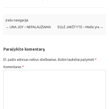
Įrašo navigacija
←
LINA JOY – NEPALAUŽIAMA
EGLĖ JAKŠTYTĖ – Meilė yra
→
Parašykite komentarą
El. pašto adresas nebus skelbiamas.
Būtini laukeliai pažymėti
*
Komentaras
*