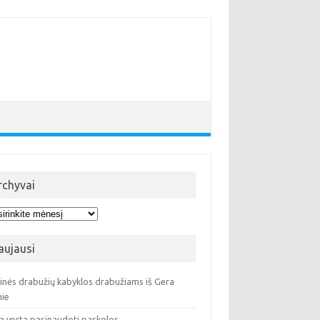
rchyvai
hyvai
aujausi
ninės drabužių kabyklos drabužiams iš Gera
ie
a verta pasinaudoti paskolos