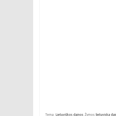
Tema:
Lietuviškos dainos
Žymos:
lietuviska da