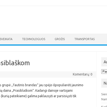
SVEIKATA
TECHNOLOGIJOS
GROŽIS
TRANSPORTAS
asiblaškom
A
Arc
Komentarų: 0
N
s grupė „Tautinis brandas” jau spėjo išpopuliarėti jaunimo
ią daina „Prasiblaškom”. Kadangi dainoje vartojami
Sie
 (kurią pateikiame) galima paklausyti ar parsisiųsti tik
Nam
Kad