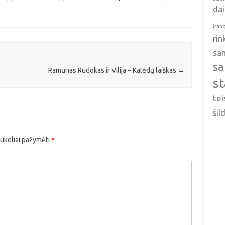
da
įran
ri
sa
sa
Ramūnas Rudokas ir Vilija – Kalėdų laiškas
→
s
tei
ši
aukeliai pažymėti
*