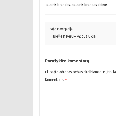
tautinis brandas
,
tautinis brandas dainos
Įrašo navigacija
←
Bjelle ir Peru – Aš būsiu čia
Parašykite komentarą
El. pašto adresas nebus skelbiamas.
Būtini l
Komentaras
*