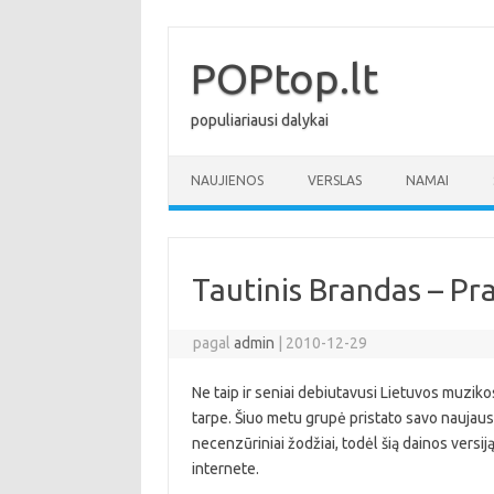
Pereiti
prie
turinio
POPtop.lt
populiariausi dalykai
NAUJIENOS
VERSLAS
NAMAI
Tautinis Brandas – Pr
pagal
admin
|
2010-12-29
Ne taip ir seniai debiutavusi Lietuvos muziko
tarpe. Šiuo metu grupė pristato savo naujaus
necenzūriniai žodžiai, todėl šią dainos versiją
internete.