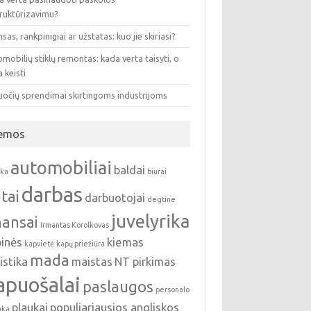
truktūrizavimu?
sas, rankpinigiai ar užstatas: kuo jie skiriasi?
mobilių stiklų remontas: kada verta taisyti, o
 keisti
uočių sprendimai skirtingoms industrijoms
emos
automobiliai
baldai
nka
biurai
darbas
tai
darbuotojai
degtine
juvelyrika
nansai
Irmantas Korolkovas
pinės
kiemas
kapvietė
kapų priežiūra
mada
istika
maistas
NT pirkimas
apuošalai
paslaugos
personalo
plaukai
populiariausios angliskos
nka