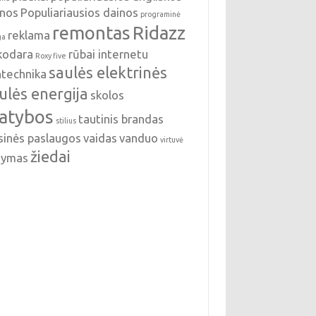
inos
Populiariausios dainos
programinė
remontas
Ridazz
reklama
ga
nkodara
rūbai internetu
Roxy five
saulės elektrinės
ntechnika
ulės energija
skolos
tatybos
tautinis brandas
stilius
sinės paslaugos
vaidas
vanduo
virtuvė
žiedai
ldymas