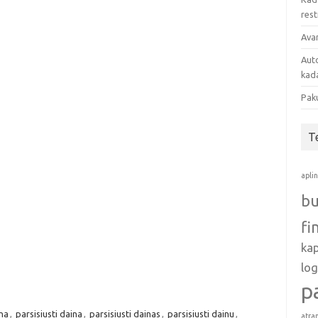
res
Avan
Auto
kada
Pak
T
apli
bu
fi
ka
log
p
ina
,
parsisiusti daina
,
parsisiusti dainas
,
parsisiusti dainu
,
atra