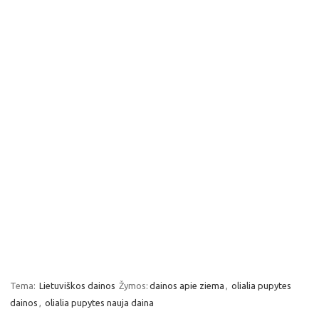
Tema:
Lietuviškos dainos
Žymos:
dainos apie ziema
,
olialia pupytes
dainos
,
olialia pupytes nauja daina