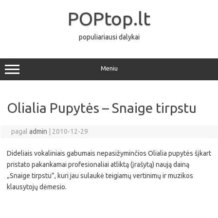
Pereiti
prie
POPtop.lt
turinio
populiariausi dalykai
Meniu
Olialia Pupytės – Snaige tirpstu
pagal
admin
|
2010-12-29
Dideliais vokaliniais gabumais nepasižyminčios Olialia pupytės šįkart
pristato pakankamai profesionaliai atliktą (įrašytą) naują dainą
„Snaige tirpstu”, kuri jau sulaukė teigiamų vertinimų ir muzikos
klausytojų dėmesio.