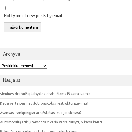
Notify me of new posts by email.
Archyvai
Archyvai
Naujausi
Sieninės drabužių kabyklos drabužiams iš Gera Namie
Kada verta pasinaudoti paskolos restruktūrizavimu?
Avansas, rankpinigiai ar užstatas: kuo jie skiriasi?
Automobilių stiklų remontas: kada verta taisyti, o kada keisti
Pakuočių sprendimai skirtingoms industrijoms