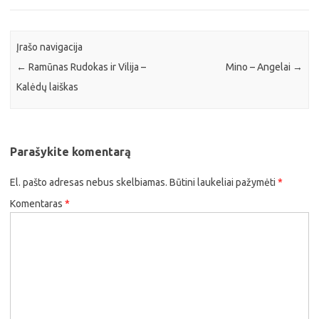
Įrašo navigacija
←
Ramūnas Rudokas ir Vilija –
Mino – Angelai
→
Kalėdų laiškas
Parašykite komentarą
El. pašto adresas nebus skelbiamas.
Būtini laukeliai pažymėti
*
Komentaras
*