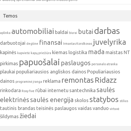
Temos
darbas
automobiliai
butai
baldai
aplinka
biurai
juvelyrika
finansai
darbuotojai
degtine
Irmantas Korolkovas
mada
kapinės
kiemas
logistika
maistas
NT
kapvietė
kapų priežiūra
papuošalai
paslaugos
pirkimas
personalo atranka
plaukai
populiariausios angliskos dainos
Populiariausios
remontas
Ridazz
dainos
reklama
programinė įranga
saulės
rinkodara
rūbai internetu
santechnika
Roxy five
statybos
elektrinės
saulės energija
skolos
stilius
tautinis brandas
teisinės paslaugos
vaidas
vanduo
virtuvė
žiedai
šildymas